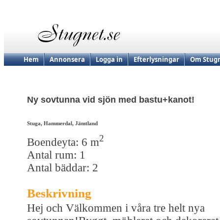
Hem
Annonsera
Logga in
Efterlysningar
Om Stugn
Ny sovtunna vid sjön med bastu+kanot!
Stuga, Hammerdal, Jämtland
2
Boendeyta: 6 m
Antal rum: 1
Antal bäddar: 2
Beskrivning
Hej och Välkommen i våra tre helt nya