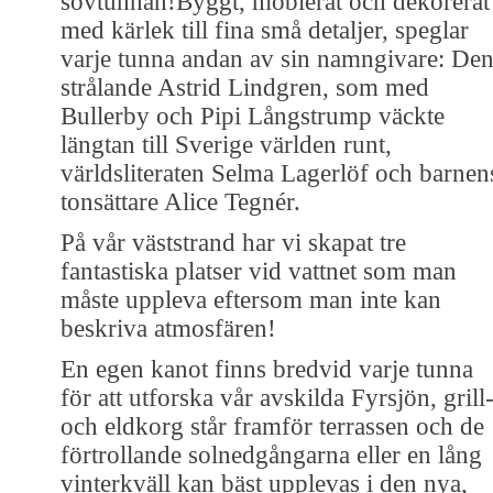
sovtunnan!Byggt, möblerat och dekorerat
med kärlek till fina små detaljer, speglar
varje tunna andan av sin namngivare: De
strålande Astrid Lindgren, som med
Bullerby och Pipi Långstrump väckte
längtan till Sverige världen runt,
världsliteraten Selma Lagerlöf och barnen
tonsättare Alice Tegnér.
På vår väststrand har vi skapat tre
fantastiska platser vid vattnet som man
måste uppleva eftersom man inte kan
beskriva atmosfären!
En egen kanot finns bredvid varje tunna
för att utforska vår avskilda Fyrsjön, grill
och eldkorg står framför terrassen och de
förtrollande solnedgångarna eller en lång
vinterkväll kan bäst upplevas i den nya,