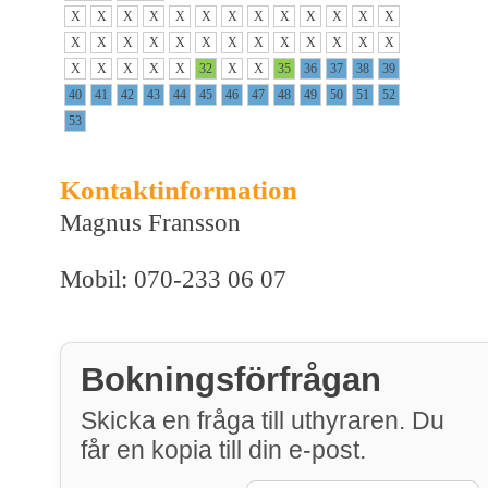
X
X
X
X
X
X
X
X
X
X
X
X
X
X
X
X
X
X
X
X
X
X
X
X
X
X
X
X
X
X
X
32
X
X
35
36
37
38
39
40
41
42
43
44
45
46
47
48
49
50
51
52
53
Kontaktinformation
Magnus Fransson
Mobil: 070-233 06 07
Bokningsförfrågan
Skicka en fråga till uthyraren. Du
får en kopia till din e-post.