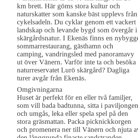
km brett. Här göms stora kultur och
naturskatter som kanske bäst upplevs från
cykelsadeln. Du cyklar genom ett vackert
landskap och levande bygd som övergår i
skärgårdsnatur. I Ekenäs finns en nybygg
sommarrestaurang, gästhamn och
camping, vandringsled med panoramavy
ut över Vänern. Varför inte ta och besöka
naturreservatet Lurö skärgård? Dagliga
turer avgår från Ekenäs.
Omgivningarna
Huset är perfekt för en eller två familjer,
som vill bada badtunna, sitta i paviljonge
och umgås, leka eller spela spel på den
stora gräsmattan. Packa picknickkorgen
och promenera ner till Vänern och njuta a
den långgrunda finaste sandstranden,