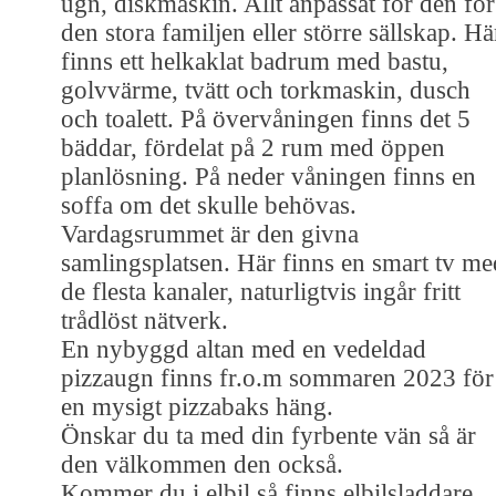
ugn, diskmaskin. Allt anpassat för den för
den stora familjen eller större sällskap. Hä
finns ett helkaklat badrum med bastu,
golvvärme, tvätt och torkmaskin, dusch
och toalett. På övervåningen finns det 5
bäddar, fördelat på 2 rum med öppen
planlösning. På neder våningen finns en
soffa om det skulle behövas.
Vardagsrummet är den givna
samlingsplatsen. Här finns en smart tv me
de flesta kanaler, naturligtvis ingår fritt
trådlöst nätverk.
En nybyggd altan med en vedeldad
pizzaugn finns fr.o.m sommaren 2023 för
en mysigt pizzabaks häng.
Önskar du ta med din fyrbente vän så är
den välkommen den också.
Kommer du i elbil så finns elbilsladdare.