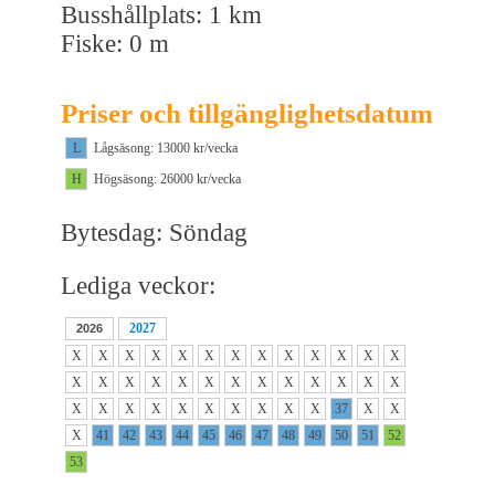
Busshållplats: 1 km
Fiske: 0 m
Priser och tillgänglighetsdatum
L
Lågsäsong: 13000 kr/vecka
H
Högsäsong: 26000 kr/vecka
Bytesdag: Söndag
Lediga veckor:
2027
2026
X
X
X
X
X
X
X
X
X
X
X
X
X
X
X
X
X
X
X
X
X
X
X
X
X
X
X
X
X
X
X
X
X
X
X
X
37
X
X
X
41
42
43
44
45
46
47
48
49
50
51
52
53