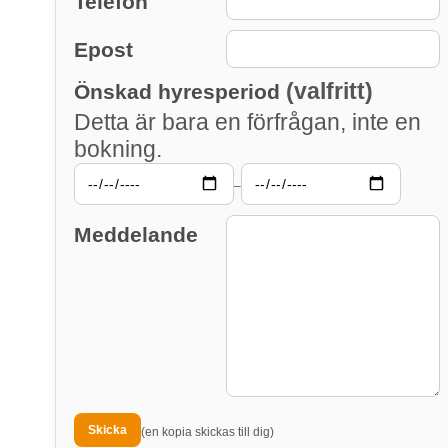
Telefon
Epost
(valfritt)
Önskad hyresperiod
Detta är bara en förfrågan, inte en
bokning.
–
Meddelande
(en kopia skickas till dig)