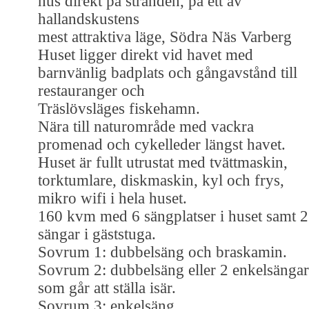
hus direkt på stranden, på ett av
hallandskustens
mest attraktiva läge, Södra Näs Varberg
Huset ligger direkt vid havet med
barnvänlig badplats och gångavstånd till
restauranger och
Träslövsläges fiskehamn.
Nära till naturområde med vackra
promenad och cykelleder längst havet.
Huset är fullt utrustat med tvättmaskin,
torktumlare, diskmaskin, kyl och frys,
mikro wifi i hela huset.
160 kvm med 6 sängplatser i huset samt 2
sängar i gäststuga.
Sovrum 1: dubbelsäng och braskamin.
Sovrum 2: dubbelsäng eller 2 enkelsängar
som går att ställa isär.
Sovrum 3: enkelsäng.