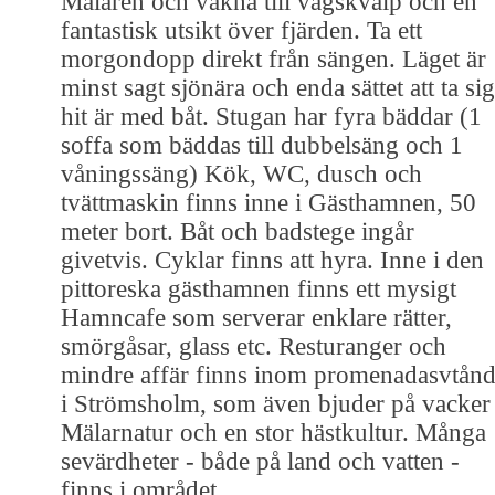
Mälaren och vakna till vågskvalp och en
fantastisk utsikt över fjärden. Ta ett
morgondopp direkt från sängen. Läget är
minst sagt sjönära och enda sättet att ta sig
hit är med båt. Stugan har fyra bäddar (1
soffa som bäddas till dubbelsäng och 1
våningssäng) Kök, WC, dusch och
tvättmaskin finns inne i Gästhamnen, 50
meter bort. Båt och badstege ingår
givetvis. Cyklar finns att hyra. Inne i den
pittoreska gästhamnen finns ett mysigt
Hamncafe som serverar enklare rätter,
smörgåsar, glass etc. Resturanger och
mindre affär finns inom promenadasvtån
i Strömsholm, som även bjuder på vacker
Mälarnatur och en stor hästkultur. Många
sevärdheter - både på land och vatten -
finns i området.