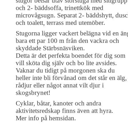
stugor betsår utav storstuga med sittgrupp
och 2- bäddsoffa, trinettkök med
microvågsugn. Separat 2- bäddshytt, dus
och toalett, terrass med utemöber.
Stugorna ligger vackert belägna vid en än
bara ett par 100 m från den vackra och
skyddade Stärbsnäsviken.
Detta är det perfekta boendet för dig som
vill sköta dig själv och bo lite avsides.
Vaknar du tidigt på morgonen ska du
heller inte bli förvånad om det står en älg,
rådjur eller något annat vilt djur i
skogsbrynet!
Cyklar, båtar, kanoter och andra
aktivitetsredskap finns även att hyra.
Mer info på hemsidan.