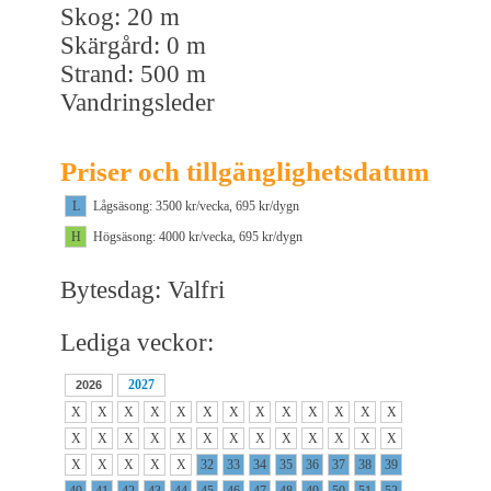
Skog: 20 m
Skärgård: 0 m
Strand: 500 m
Vandringsleder
Priser och tillgänglighetsdatum
L
Lågsäsong: 3500 kr/vecka, 695 kr/dygn
H
Högsäsong: 4000 kr/vecka, 695 kr/dygn
Bytesdag: Valfri
Lediga veckor:
2027
2026
X
X
X
X
X
X
X
X
X
X
X
X
X
X
X
X
X
X
X
X
X
X
X
X
X
X
X
X
X
X
X
32
33
34
35
36
37
38
39
40
41
42
43
44
45
46
47
48
49
50
51
52