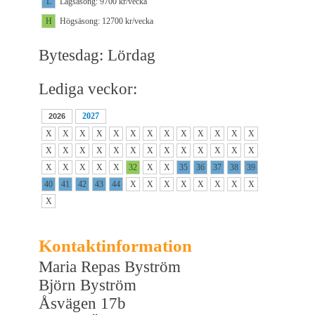
L
Lågsäsong: 9700 kr/vecka
H
Högsäsong: 12700 kr/vecka
Bytesdag: Lördag
Lediga veckor:
2027
2026
X
X
X
X
X
X
X
X
X
X
X
X
X
X
X
X
X
X
X
X
X
X
X
X
X
X
X
X
X
X
X
32
X
X
35
36
37
38
39
40
41
42
43
44
X
X
X
X
X
X
X
X
X
Kontaktinformation
Maria Repas Byström
Björn Byström
Åsvägen 17b