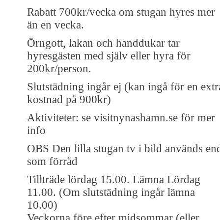
Rabatt 700kr/vecka om stugan hyres mer
än en vecka.
Örngott, lakan och handdukar tar
hyresgästen med själv eller hyra för
200kr/person.
Slutstädning ingår ej (kan ingå för en extr
kostnad på 900kr)
Aktiviteter: se visitnynashamn.se för mer
info
OBS Den lilla stugan tv i bild används en
som förråd
Tillträde lördag 15.00. Lämna Lördag
11.00. (Om slutstädning ingår lämna
10.00)
Veckorna före efter midsommar (eller