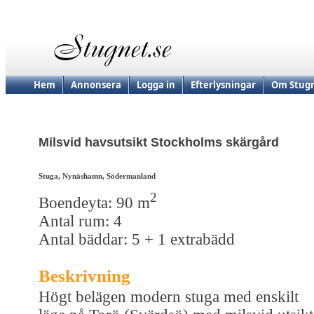
Hem
Annonsera
Logga in
Efterlysningar
Om Stugn
Milsvid havsutsikt Stockholms skärgård
Stuga, Nynäshamn, Södermanland
2
Boendeyta: 90 m
Antal rum: 4
Antal bäddar: 5 + 1 extrabädd
Beskrivning
Högt belägen modern stuga med enskilt