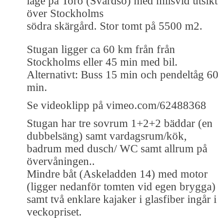
läge på Torö (Svärdsö) med milsvid utsikt
över Stockholms
södra skärgård. Stor tomt på 5500 m2.
Stugan ligger ca 60 km från från
Stockholms eller 45 min med bil.
Alternativt: Buss 15 min och pendeltåg 6
min.
Se videoklipp på vimeo.com/62488368
Stugan har tre sovrum 1+2+2 bäddar (en
dubbelsäng) samt vardagsrum/kök,
badrum med dusch/ WC samt allrum på
övervåningen..
Mindre båt (Askeladden 14) med motor
(ligger nedanför tomten vid egen brygga)
samt två enklare kajaker i glasfiber ingår i
veckopriset.