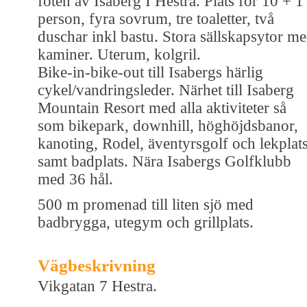
foten av Isaberg I Hestra. Plats för 10 + 1
person, fyra sovrum, tre toaletter, två
duschar inkl bastu. Stora sällskapsytor m
kaminer. Uterum, kolgril.
Bike-in-bike-out till Isabergs härlig
cykel/vandringsleder. Närhet till Isaberg
Mountain Resort med alla aktiviteter så
som bikepark, downhill, höghöjdsbanor,
kanoting, Rodel, äventyrsgolf och lekplats
samt badplats. Nära Isabergs Golfklubb
med 36 hål.
500 m promenad till liten sjö med
badbrygga, utegym och grillplats.
Vägbeskrivning
Vikgatan 7 Hestra.