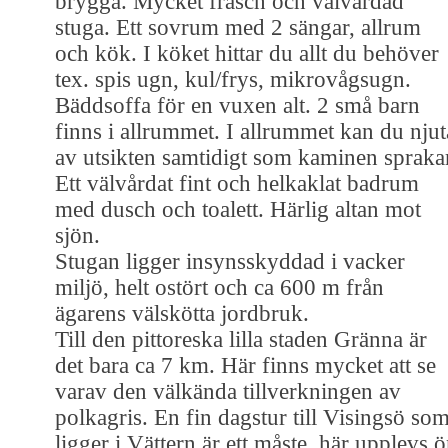
brygga. Mycket fräsch och välvårdad
stuga. Ett sovrum med 2 sängar, allrum
och kök. I köket hittar du allt du behöver
tex. spis ugn, kul/frys, mikrovågsugn.
Bäddsoffa för en vuxen alt. 2 små barn
finns i allrummet. I allrummet kan du njut
av utsikten samtidigt som kaminen spraka
Ett välvårdat fint och helkaklat badrum
med dusch och toalett. Härlig altan mot
sjön.
Stugan ligger insynsskyddad i vacker
miljö, helt ostört och ca 600 m från
ägarens välskötta jordbruk.
Till den pittoreska lilla staden Gränna är
det bara ca 7 km. Här finns mycket att se
varav den välkända tillverkningen av
polkagris. En fin dagstur till Visingsö so
ligger i Vättern är ett måste, här upplevs 