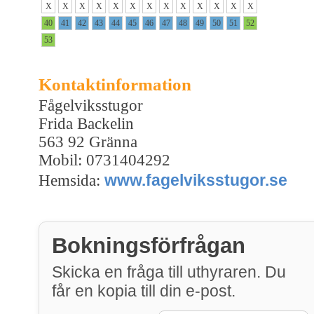
X
X
X
X
X
X
X
X
X
X
X
X
X
40
41
42
43
44
45
46
47
48
49
50
51
52
53
Kontaktinformation
Fågelviksstugor
Frida Backelin
563 92 Gränna
Mobil: 0731404292
www.fagelviksstugor.se
Hemsida:
Bokningsförfrågan
Skicka en fråga till uthyraren. Du
får en kopia till din e-post.