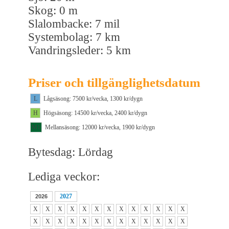
Skog: 0 m
Slalombacke: 7 mil
Systembolag: 7 km
Vandringsleder: 5 km
Priser och tillgänglighetsdatum
L
Lågsäsong: 7500 kr/vecka, 1300 kr/dygn
H
Högsäsong: 14500 kr/vecka, 2400 kr/dygn
M1
Mellansäsong: 12000 kr/vecka, 1900 kr/dygn
Bytesdag: Lördag
Lediga veckor:
2027
2026
X
X
X
X
X
X
X
X
X
X
X
X
X
X
X
X
X
X
X
X
X
X
X
X
X
X