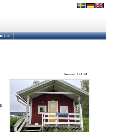
et.se
AnnonsID 23141
ll