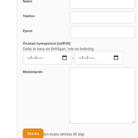
Namn
Telefon
Epost
(valfritt)
Önskad hyresperiod
Detta är bara en förfrågan, inte en bokning.
–
Meddelande
(en kopia skickas till dig)