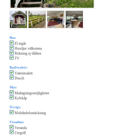
Bas:
El ingår
Husdjur välkomna
Rökning ej tillåten
TV
Bad/toalett:
Vattentoalett
Dusch
Mat:
Matlagningsmöjligheter
Kylskåp
Övrigt:
Mobiltelefontäckning
Utomhus:
Veranda
Utegrill