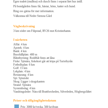
Egen toalett (mulltoa) och dusch finns i separat litet hus intill.
På bondgården finns får, hästar, höns, katter och hund.
Ring oss gärna för mer information.
Välkomna till Nedre Stensta Gård
Vägbeskrivning
3 km söder om Filipstad, RV26 mot Kristinehamn.
I närheten
Affär: 4 km
Apotek: 4 km
Bank: 4 km
Busshållplats: 400 m
Båtuthyrning: Roddbåt finns att låna
Fiske: Sjönära, fiskekort går att köpa på Turistbyrån
Fotbollsplan: 6 km
Golf: 15 km
Lekplats: 4 km
Restaurang: 4 km
Sjö: Sjöutsikt
Skog: Ligger i skogskanten
Strand: Sjönära
Systembolag: 4 km
Vandringsleder: Nära till Brattforsheden, Silverleden, Högbergsfältet
Priser och tillgänglighetsdatum
Pris: 3000 kr/vecka, 500 kr/dygn