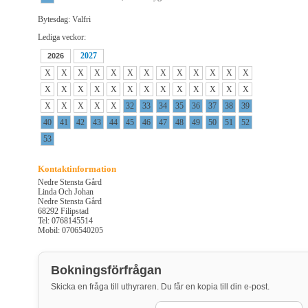
Bytesdag: Valfri
Lediga veckor:
2027
2026
X
X
X
X
X
X
X
X
X
X
X
X
X
X
X
X
X
X
X
X
X
X
X
X
X
X
X
X
X
X
X
32
33
34
35
36
37
38
39
40
41
42
43
44
45
46
47
48
49
50
51
52
53
Kontaktinformation
Nedre Stensta Gård
Linda Och Johan
Nedre Stensta Gård
68292 Filipstad
Tel: 0768145514
Mobil: 0706540205
Bokningsförfrågan
Skicka en fråga till uthyraren. Du får en kopia till din e-post.