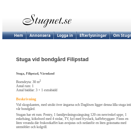
Hem
Annonsera
Logga in
Efterlysningar
Om Stugn
Stuga vid bondgård Filipstad
Stuga, Filipstad, Värmland
2
Boendeyta: 30 m
Antal rum: 1
Antal bäddar: 3 + 1 extrabädd
Beskrivning
Vid skogskanten, med utsikt över ängarna och Daglösen ligger denna lilla stuga inti
vår bondgård.
Stugan har ett rum. Pentry, 1 familjevåningssängsäng 120 cm nere/enkel uppe, 1
enkelsäng, köksbord med 4 stolar, TV, kyl med frysfack, kaffebryggare. Finns en
liten veranda där frukostkaffet kan avnjutas och nedanför en liten gräsmatta med
utemöbler och kolgrill.