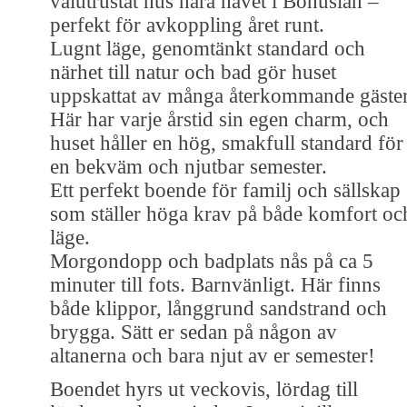
välutrustat hus nära havet i Bohuslän –
perfekt för avkoppling året runt.
Lugnt läge, genomtänkt standard och
närhet till natur och bad gör huset
uppskattat av många återkommande gäster
Här har varje årstid sin egen charm, och
huset håller en hög, smakfull standard för
en bekväm och njutbar semester.
Ett perfekt boende för familj och sällskap
som ställer höga krav på både komfort oc
läge.
Morgondopp och badplats nås på ca 5
minuter till fots. Barnvänligt. Här finns
både klippor, långgrund sandstrand och
brygga. Sätt er sedan på någon av
altanerna och bara njut av er semester!
Boendet hyrs ut veckovis, lördag till