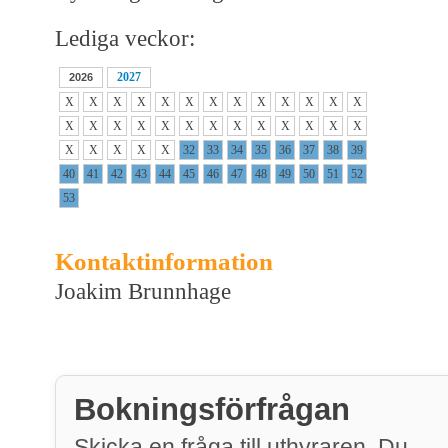
Lediga veckor:
2027
2026
X
X
X
X
X
X
X
X
X
X
X
X
X
X
X
X
X
X
X
X
X
X
X
X
X
X
X
X
X
X
X
32
33
34
35
36
37
38
39
40
41
42
43
44
45
46
47
48
49
50
51
52
53
Kontaktinformation
Joakim Brunnhage
Bokningsförfrågan
Skicka en fråga till uthyraren. Du