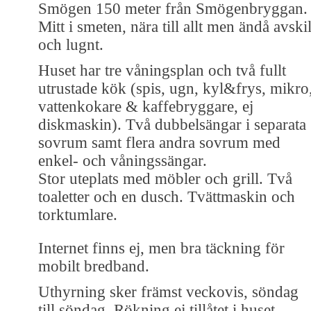
Smögen 150 meter från Smögenbryggan.
Mitt i smeten, nära till allt men ändå avskil
och lugnt.
Huset har tre våningsplan och två fullt
utrustade kök (spis, ugn, kyl&frys, mikro
vattenkokare & kaffebryggare, ej
diskmaskin). Två dubbelsängar i separata
sovrum samt flera andra sovrum med
enkel- och våningssängar.
Stor uteplats med möbler och grill. Två
toaletter och en dusch. Tvättmaskin och
torktumlare.
Internet finns ej, men bra täckning för
mobilt bredband.
Uthyrning sker främst veckovis, söndag
till söndag. Rökning ej tillåtet i huset.