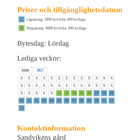
Priser och tillgänglighetsdatum
L
Lågsäsong: 2800 kr/vecka, 600 kr/dygn
H
Högsäsong: 4000 kr/vecka, 900 kr/dygn
Bytesdag: Lördag
Lediga veckor:
2027
2026
X
X
X
X
X
X
X
X
X
X
X
X
X
X
X
X
X
X
X
X
X
X
X
X
X
X
X
X
X
X
X
32
33
34
35
36
37
38
39
40
41
42
43
44
45
46
47
48
49
50
51
52
53
Kontaktinformation
Sandvikens gård