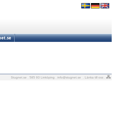
et.se
Stugnet.se . 585 93 Linköping .
info@stugnet.se
.
Länka till oss
.