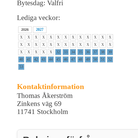
Bytesdag: Valfri
Lediga veckor:
2027
2026
X
X
X
X
X
X
X
X
X
X
X
X
X
X
X
X
X
X
X
X
X
X
X
X
X
X
X
X
X
X
X
32
33
34
35
36
37
38
39
40
41
42
43
44
45
46
47
48
49
50
51
52
53
Kontaktinformation
Thomas Åkerström
Zinkens väg 69
11741 Stockholm