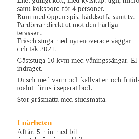
Litet gulligt kök, med kylskåp, ugn, micr
samt köksbord för 4 personer.
Rum med öppen spis, bäddsoffa samt tv.
Pardörrar direkt ut mot den härliga
terassen.
Fräsch stuga med nyrenoverade väggar
och tak 2021.
Gäststuga 10 kvm med våningssängar. El
indraget.
Dusch med varm och kallvatten och fritid
toalott finns i separat bod.
Stor gräsmatta med studsmatta.
I närheten
Affär: 5 min med bil