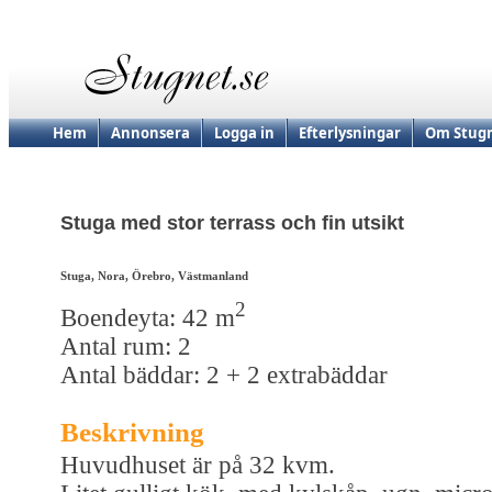
Hem
Annonsera
Logga in
Efterlysningar
Om Stugn
Stuga med stor terrass och fin utsikt
Stuga, Nora, Örebro, Västmanland
2
Boendeyta: 42 m
Antal rum: 2
Antal bäddar: 2 + 2 extrabäddar
Beskrivning
Huvudhuset är på 32 kvm.