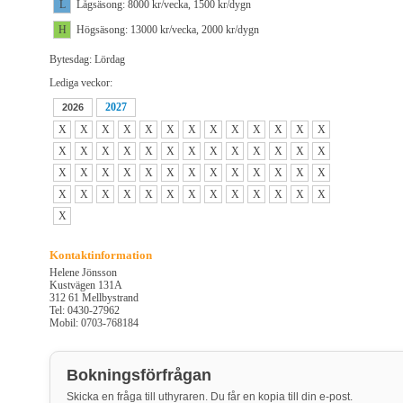
L
Lågsäsong: 8000 kr/vecka, 1500 kr/dygn
H
Högsäsong: 13000 kr/vecka, 2000 kr/dygn
Bytesdag: Lördag
Lediga veckor:
2027
2026
X
X
X
X
X
X
X
X
X
X
X
X
X
X
X
X
X
X
X
X
X
X
X
X
X
X
X
X
X
X
X
X
X
X
X
X
X
X
X
X
X
X
X
X
X
X
X
X
X
X
X
X
X
Kontaktinformation
Helene Jönsson
Kustvägen 131A
312 61 Mellbystrand
Tel: 0430-27962
Mobil: 0703-768184
Bokningsförfrågan
Skicka en fråga till uthyraren. Du får en kopia till din e-post.