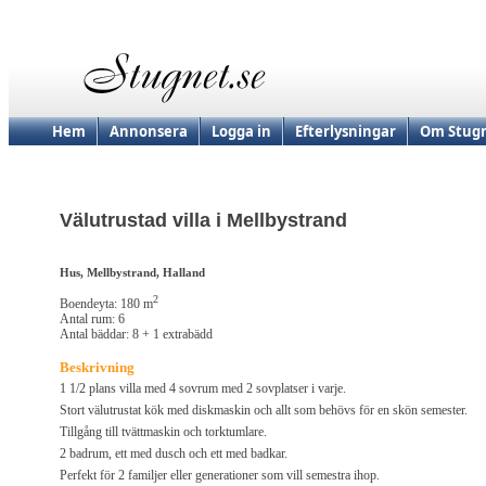
Hem
Annonsera
Logga in
Efterlysningar
Om Stugn
Välutrustad villa i Mellbystrand
Hus, Mellbystrand, Halland
2
Boendeyta: 180 m
Antal rum: 6
Antal bäddar: 8 + 1 extrabädd
Beskrivning
1 1/2 plans villa med 4 sovrum med 2 sovplatser i varje.
Stort välutrustat kök med diskmaskin och allt som behövs för en skön semester.
Tillgång till tvättmaskin och torktumlare.
2 badrum, ett med dusch och ett med badkar.
Perfekt för 2 familjer eller generationer som vill semestra ihop.