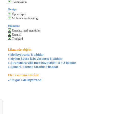
Tvättmaskin
Övrigt:
Öppen spis
Mobiltelefontäckning
Utomhus:
Uteplats med utemöbler
Utegrill
Trädgård
Liknande objekt
» Mellbystrand: 8 bäddar
» Idyllen Södra Näs Varberg: 8 bäddar
» Strandnära villa med havsutsikt: 8 + 2 bäddar
» Sjönära Ekenäs Strand: 8 bäddar
Fler i samma område
» Stugor i Mellbystrand