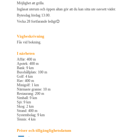
Möjlighet att grilla.
Inglasat uterum och öppen altan gör att du kan sitta ute oavsett väder.
Bytesdag lördag 13.00.
Vecka 28 fortfarande ledigt😊
Vägbeskrivning
Fås vid bokning.
I närheten
Affär: 400 m
Apotek: 400 m
Bank: 9 km
Busshållplats: 100 m
Golf: 4 km
Hav: 400 m
Minigolf: 1 km
Närmaste granne: 10 m
Restaurang: 200 m
Simhall: 9 km
Sjö: 9 km
Skog: 2 km
Strand: 400 m
Systembolag: 9 km
Tennis: 4 km
Priser och tillgänglighetsdatum