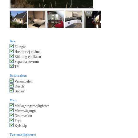
Bas:
El ingår
Husdjur ej tillåtna
Rökning ej tillåten
Separata sovrum
TV
Bad/toalett:
Vattentoalett
Dusch
Badkar
Mat:
Matlagningsmöjligheter
Microvågsugn
Diskmaskin
Frys
Kylskåp
Tvättmöjligheter: