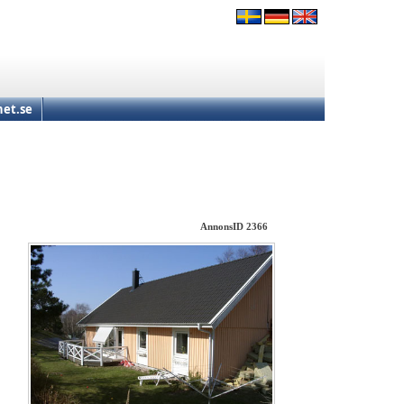
et.se
AnnonsID 2366