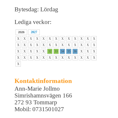
Bytesdag: Lördag
Lediga veckor:
2027
2026
X
X
X
X
X
X
X
X
X
X
X
X
X
X
X
X
X
X
X
X
X
X
X
X
X
X
X
X
X
X
X
32
33
34
35
36
X
X
X
X
X
X
X
X
X
X
X
X
X
X
X
X
X
Kontaktinformation
Ann-Marie Jollmo
Simrishamnsvägen 166
272 93 Tommarp
Mobil: 0731501027