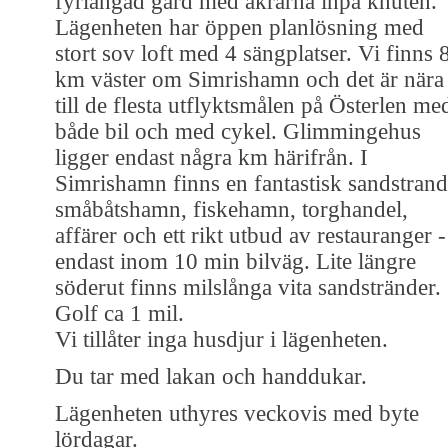
fyrlängad gård med åkrarna inpå knuten.
Lägenheten har öppen planlösning med
stort sov loft med 4 sängplatser. Vi finns 
km väster om Simrishamn och det är nära
till de flesta utflyktsmålen på Österlen me
både bil och med cykel. Glimmingehus
ligger endast några km härifrån. I
Simrishamn finns en fantastisk sandstrand
småbåtshamn, fiskehamn, torghandel,
affärer och ett rikt utbud av restauranger -
endast inom 10 min bilväg. Lite längre
söderut finns milslånga vita sandstränder.
Golf ca 1 mil.
Vi tillåter inga husdjur i lägenheten.
Du tar med lakan och handdukar.
Lägenheten uthyres veckovis med byte
lördagar.