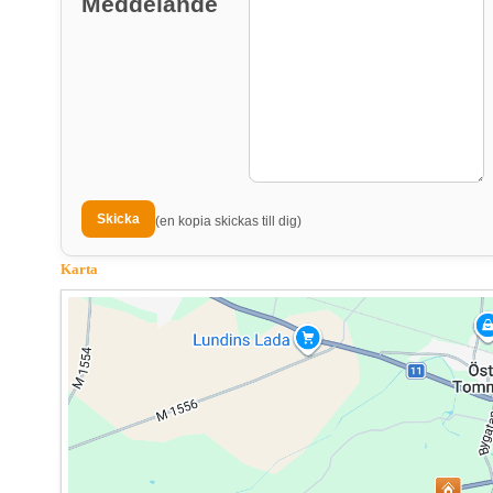
Meddelande
(en kopia skickas till dig)
Karta