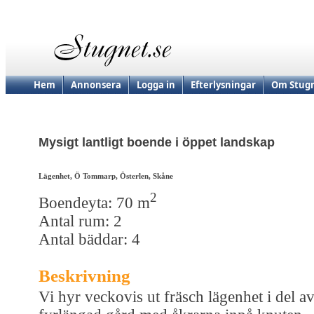
Hem
Annonsera
Logga in
Efterlysningar
Om Stugn
Mysigt lantligt boende i öppet landskap
Lägenhet, Ö Tommarp, Österlen, Skåne
2
Boendeyta: 70 m
Antal rum: 2
Antal bäddar: 4
Beskrivning
Vi hyr veckovis ut fräsch lägenhet i del a