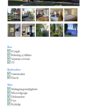
,
Bas:
El ingår
Rökning ej tillåten
Separata sovrum
TV
Bad/toalett:
Vattentoalett
Dusch
Mat:
Matlagningsmöjligheter
Microvågsugn
Diskmaskin
Frys
Kylskåp