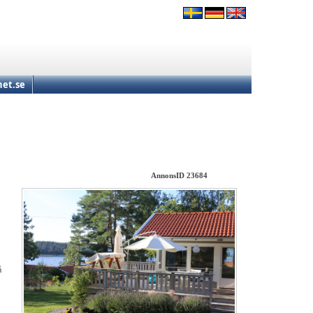
et.se
AnnonsID 23684
å