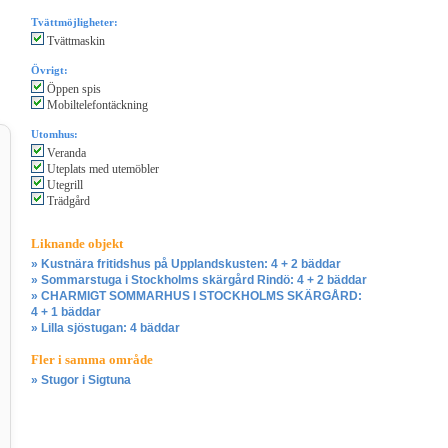
Tvättmöjligheter:
Tvättmaskin
Övrigt:
Öppen spis
Mobiltelefontäckning
Utomhus:
Veranda
Uteplats med utemöbler
Utegrill
Trädgård
Liknande objekt
» Kustnära fritidshus på Upplandskusten: 4 + 2 bäddar
» Sommarstuga i Stockholms skärgård Rindö: 4 + 2 bäddar
» CHARMIGT SOMMARHUS I STOCKHOLMS SKÄRGÅRD:
4 + 1 bäddar
» Lilla sjöstugan: 4 bäddar
Fler i samma område
» Stugor i Sigtuna