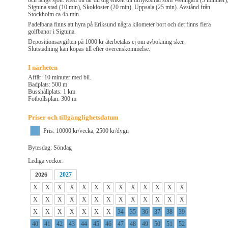
och längs sjön. Med bil tar du dig enkelt till utflyktsmål som Wenngarn (5 minuter)
Sigtuna stad (10 min), Skokloster (20 min), Uppsala (25 min). Avstånd från
Stockholm ca 45 min.
Padelbana finns att hyra på Eriksund några kilometer bort och det finns flera
golfbanor i Sigtuna.
Depositionsavgiften på 1000 kr återbetalas ej om avbokning sker.
Slutstädning kan köpas till efter överenskommelse.
I närheten
Affär: 10 minuter med bil.
Badplats: 500 m
Busshållplats: 1 km
Fotbollsplan: 300 m
Priser och tillgänglighetsdatum
Pris: 10000 kr/vecka, 2500 kr/dygn
Bytesdag: Söndag
Lediga veckor:
2027
2026
X
X
X
X
X
X
X
X
X
X
X
X
X
X
X
X
X
X
X
X
X
X
X
X
X
X
X
X
X
X
X
X
X
34
35
36
37
38
39
40
41
42
43
44
45
46
47
48
49
50
51
52