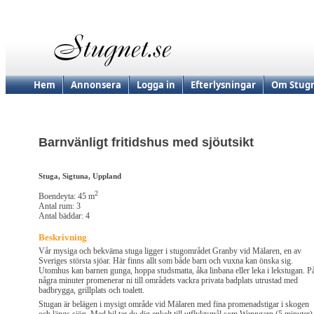
Hem
Annonsera
Logga in
Efterlysningar
Om Stugn
Barnvänligt fritidshus med sjöutsikt
Stuga, Sigtuna, Uppland
2
Boendeyta: 45 m
Antal rum: 3
Antal bäddar: 4
Beskrivning
Vår mysiga och bekväma stuga ligger i stugområdet Granby vid Mälaren, en av
Sveriges största sjöar. Här finns allt som både barn och vuxna kan önska sig.
Utomhus kan barnen gunga, hoppa studsmatta, åka linbana eller leka i lekstugan. P
några minuter promenerar ni till områdets vackra privata badplats utrustad med
badbrygga, grillplats och toalett.
Stugan är belägen i mysigt område vid Mälaren med fina promenadstigar i skogen