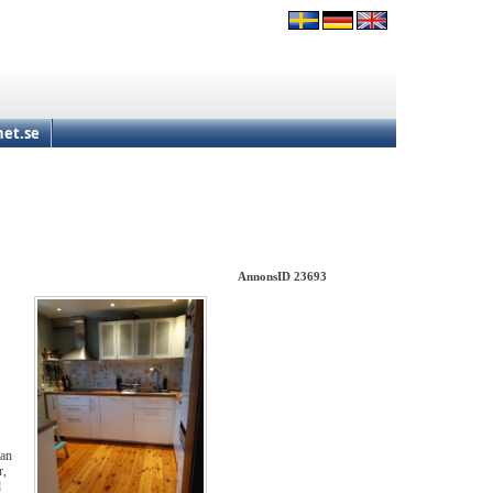
et.se
AnnonsID 23693
man
r,
d