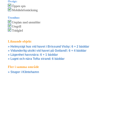
Övrigt:
Öppen spis
Mobiltelefontäckning
Utomhus:
Uteplats med utemöbler
Utegrill
Trädgård
Liknande objekt
» Helmysigt hus vid havet i Brissund Visby: 6 + 2 bäddar
» Vidunderlig utsikt vid havet på Gotland!: 6 + 4 bäddar
» Lägenhet havsnära: 6 + 1 bäddar
» Lugnt och nära Tofta strand: 6 bäddar
Fler i samma område
» Stugor i Klintehamn