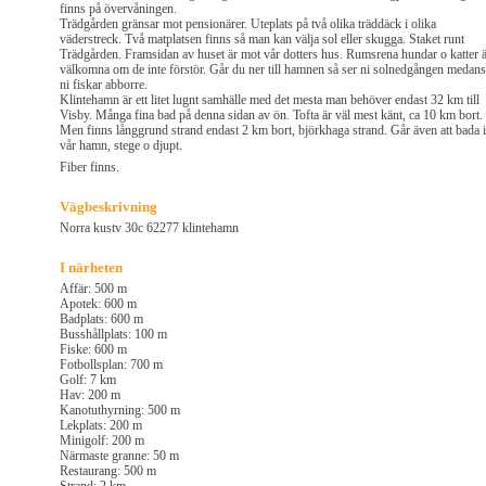
finns på övervåningen.
Trädgården gränsar mot pensionärer. Uteplats på två olika träddäck i olika
väderstreck. Två matplatsen finns så man kan välja sol eller skugga. Staket runt
Trädgården. Framsidan av huset är mot vår dotters hus. Rumsrena hundar o katter 
välkomna om de inte förstör. Går du ner till hamnen så ser ni solnedgången medans
ni fiskar abborre.
Klintehamn är ett litet lugnt samhälle med det mesta man behöver endast 32 km till
Visby. Många fina bad på denna sidan av ön. Tofta är väl mest känt, ca 10 km bort.
Men finns långgrund strand endast 2 km bort, björkhaga strand. Går även att bada i
vår hamn, stege o djupt.
Fiber finns.
Vägbeskrivning
Norra kustv 30c 62277 klintehamn
I närheten
Affär: 500 m
Apotek: 600 m
Badplats: 600 m
Busshållplats: 100 m
Fiske: 600 m
Fotbollsplan: 700 m
Golf: 7 km
Hav: 200 m
Kanotuthyrning: 500 m
Lekplats: 200 m
Minigolf: 200 m
Närmaste granne: 50 m
Restaurang: 500 m