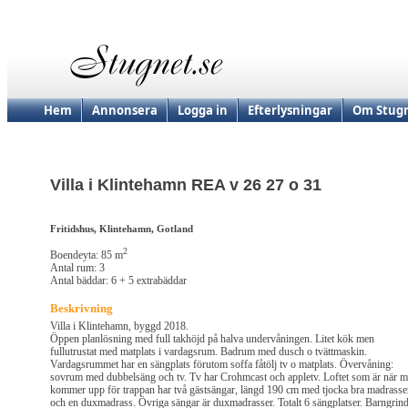
Hem
Annonsera
Logga in
Efterlysningar
Om Stugn
Villa i Klintehamn REA v 26 27 o 31
Fritidshus, Klintehamn, Gotland
2
Boendeyta: 85 m
Antal rum: 3
Antal bäddar: 6 + 5 extrabäddar
Beskrivning
Villa i Klintehamn, byggd 2018.
Öppen planlösning med full takhöjd på halva undervåningen. Litet kök men
fullutrustat med matplats i vardagsrum. Badrum med dusch o tvättmaskin.
Vardagsrummet har en sängplats förutom soffa fåtölj tv o matplats. Övervåning:
sovrum med dubbelsäng och tv. Tv har Crohmcast och appletv. Loftet som är när 
kommer upp för trappan har två gästsängar, längd 190 cm med tjocka bra madrasse
och en duxmadrass. Övriga sängar är duxmadrasser. Totalt 6 sängplatser. Barngrin