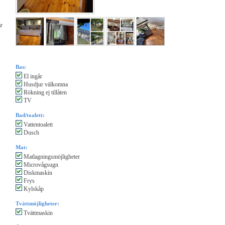
är
Bas:
El ingår
Husdjur välkomna
Rökning ej tillåten
TV
Bad/toalett:
Vattentoalett
Dusch
Mat:
Matlagningsmöjligheter
Microvågsugn
Diskmaskin
Frys
Kylskåp
Tvättmöjligheter:
Tvättmaskin