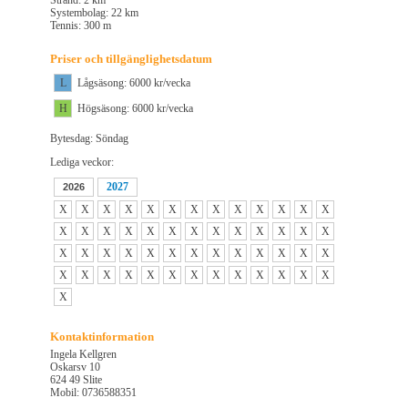
Strand: 2 km
Systembolag: 22 km
Tennis: 300 m
Priser och tillgänglighetsdatum
L
Lågsäsong: 6000 kr/vecka
H
Högsäsong: 6000 kr/vecka
Bytesdag: Söndag
Lediga veckor:
2027
2026
X
X
X
X
X
X
X
X
X
X
X
X
X
X
X
X
X
X
X
X
X
X
X
X
X
X
X
X
X
X
X
X
X
X
X
X
X
X
X
X
X
X
X
X
X
X
X
X
X
X
X
X
X
Kontaktinformation
Ingela Kellgren
Oskarsv 10
624 49 Slite
Mobil: 0736588351