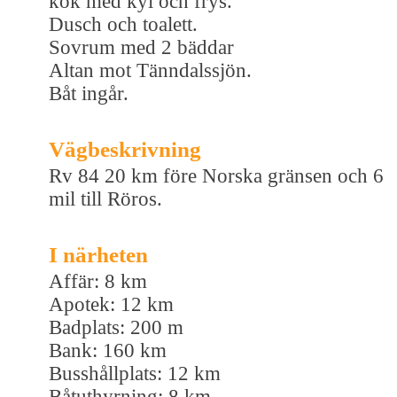
kök med kyl och frys.
Dusch och toalett.
Sovrum med 2 bäddar
Altan mot Tänndalssjön.
Båt ingår.
Vägbeskrivning
Rv 84 20 km före Norska gränsen och 6
mil till Röros.
I närheten
Affär: 8 km
Apotek: 12 km
Badplats: 200 m
Bank: 160 km
Busshållplats: 12 km
Båtuthyrning: 8 km