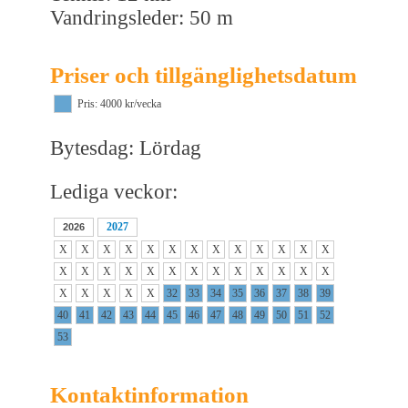
Vandringsleder: 50 m
Priser och tillgänglighetsdatum
Pris: 4000 kr/vecka
Bytesdag: Lördag
Lediga veckor:
2027
2026
X
X
X
X
X
X
X
X
X
X
X
X
X
X
X
X
X
X
X
X
X
X
X
X
X
X
X
X
X
X
X
32
33
34
35
36
37
38
39
40
41
42
43
44
45
46
47
48
49
50
51
52
53
Kontaktinformation