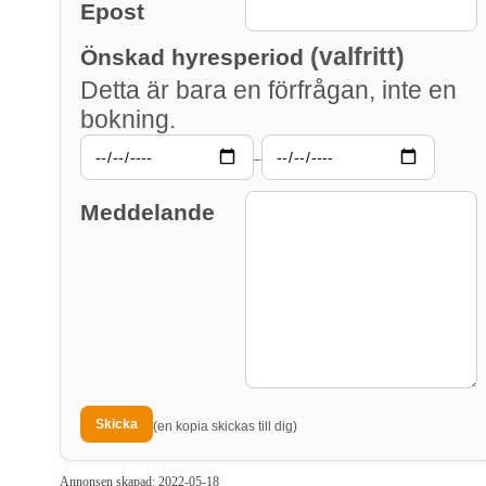
Epost
(valfritt)
Önskad hyresperiod
Detta är bara en förfrågan, inte en
bokning.
–
Meddelande
(en kopia skickas till dig)
Annonsen skapad: 2022-05-18