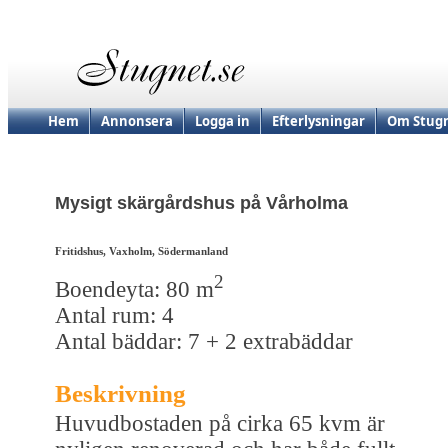
Hem
Annonsera
Logga in
Efterlysningar
Om Stugn
Mysigt skärgårdshus på Vårholma
Fritidshus, Vaxholm, Södermanland
2
Boendeyta: 80 m
Antal rum: 4
Antal bäddar: 7 + 2 extrabäddar
Beskrivning
Huvudbostaden på cirka 65 kvm är