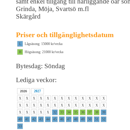
samt enkel tillgång till närliggande öar so
Grinda, Möja, Svartsö m.fl
Skärgård
Priser och tillgänglighetsdatum
L
Lågsäsong: 15000 kr/vecka
H
Högsäsong: 21000 kr/vecka
Bytesdag: Söndag
Lediga veckor:
2027
2026
X
X
X
X
X
X
X
X
X
X
X
X
X
X
X
X
X
X
X
X
X
X
X
X
X
X
X
X
X
X
X
32
33
34
35
36
37
38
39
40
41
42
43
44
45
46
47
48
49
50
51
52
53