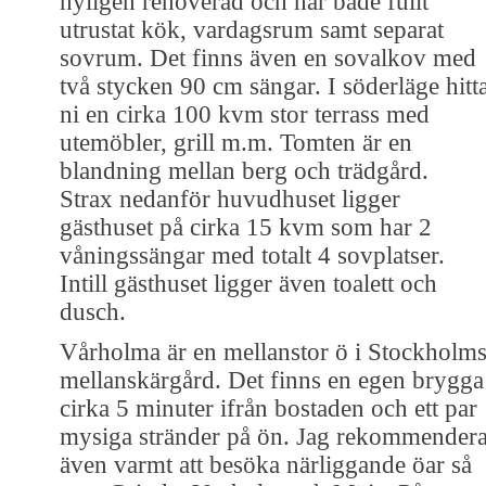
nyligen renoverad och har både fullt
utrustat kök, vardagsrum samt separat
sovrum. Det finns även en sovalkov med
två stycken 90 cm sängar. I söderläge hitt
ni en cirka 100 kvm stor terrass med
utemöbler, grill m.m. Tomten är en
blandning mellan berg och trädgård.
Strax nedanför huvudhuset ligger
gästhuset på cirka 15 kvm som har 2
våningssängar med totalt 4 sovplatser.
Intill gästhuset ligger även toalett och
dusch.
Vårholma är en mellanstor ö i Stockholm
mellanskärgård. Det finns en egen brygga
cirka 5 minuter ifrån bostaden och ett par
mysiga stränder på ön. Jag rekommendera
även varmt att besöka närliggande öar så