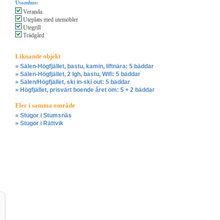
Utomhus:
Veranda
Uteplats med utemöbler
Utegrill
Trädgård
Liknande objekt
» Sälen-Högfjället, bastu, kamin, liftnära: 5 bäddar
» Sälen-Högfjället, 2 lgh, bastu, Wifi: 5 bäddar
» Sälen/Högfjället, ski in-ski out: 5 bäddar
» Högfjället, prisvärt boende året om: 5 + 2 bäddar
Fler i samma område
» Stugor i Stumsnäs
» Stugor i Rättvik