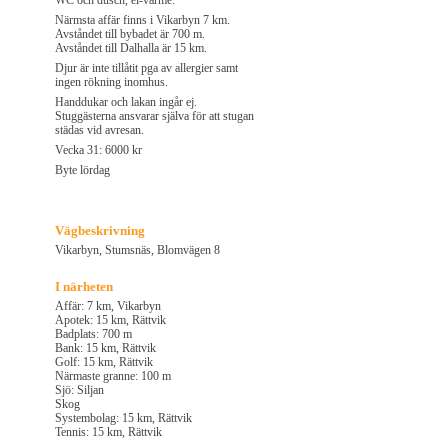
WC och dusch, el-värme.
Närmsta affär finns i Vikarbyn 7 km.
Avståndet till bybadet är 700 m.
Avståndet till Dalhalla är 15 km.
Djur är inte tillåtit pga av allergier samt
ingen rökning inomhus.
Handdukar och lakan ingår ej.
Stuggästerna ansvarar själva för att stugan
städas vid avresan.
Vecka 31: 6000 kr
Byte lördag
Vägbeskrivning
Vikarbyn, Stumsnäs, Blomvägen 8
I närheten
Affär: 7 km, Vikarbyn
Apotek: 15 km, Rättvik
Badplats: 700 m
Bank: 15 km, Rättvik
Golf: 15 km, Rättvik
Närmaste granne: 100 m
Sjö: Siljan
Skog
Systembolag: 15 km, Rättvik
Tennis: 15 km, Rättvik