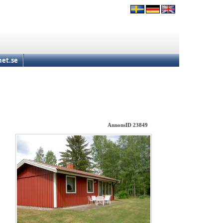
et.se
AnnonsID 23849