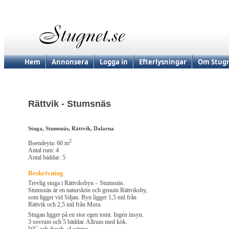
Hem
Annonsera
Logga in
Efterlysningar
Om Stugn
Rättvik - Stumsnäs
Stuga, Stumsnäs, Rättvik, Dalarna
2
Boendeyta: 60 m
Antal rum: 4
Antal bäddar: 5
Beskrivning
Trevlig stuga i Rättviksbyn – Stumsnäs.
Stumsnäs är en naturskön och genuin Rättviksby,
som ligger vid Siljan. Byn ligger 1,5 mil från
Rättvik och 2,5 mil från Mora.
Stugan ligger på en stor egen tomt. Ingen insyn.
3 sovrum och 5 bäddar. Allrum med kök.