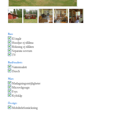
Bas:
El ingår
Husdjur ej tillåtna
Rökning ej tillåten
Separata sovrum
TV
Bad/toalett:
Vattentoalett
Dusch
Mat:
Matlagningsmöjligheter
Microvågsugn
Frys
Kylskåp
Övrigt:
Mobiltelefontäckning