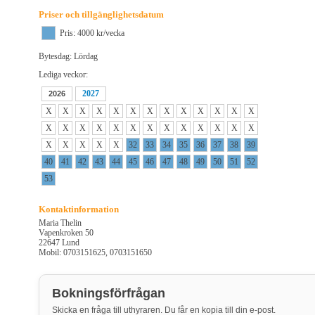
Priser och tillgänglighetsdatum
Pris: 4000 kr/vecka
Bytesdag: Lördag
Lediga veckor:
2027
2026
X
X
X
X
X
X
X
X
X
X
X
X
X
X
X
X
X
X
X
X
X
X
X
X
X
X
X
X
X
X
X
32
33
34
35
36
37
38
39
40
41
42
43
44
45
46
47
48
49
50
51
52
53
Kontaktinformation
Maria Thelin
Vapenkroken 50
22647 Lund
Mobil: 0703151625, 0703151650
Bokningsförfrågan
Skicka en fråga till uthyraren. Du får en kopia till din e-post.