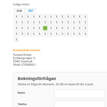
Lediga veckor:
2027
2026
X
X
X
X
X
X
X
X
X
X
X
X
X
X
X
X
X
X
X
X
X
X
X
X
X
X
X
X
X
X
X
32
X
X
X
X
X
X
X
X
X
X
X
X
X
X
X
X
X
X
X
X
X
Kontaktinformation
Susanna Kempe
Kyrkbergsvägen 11
85463 Sundsvall
Mobil: 0703848411
Bokningsförfrågan
Skicka en fråga till uthyraren. Du får en kopia till din e-post.
Namn
Telefon