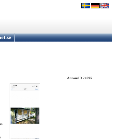
et.se
AnnonsID 24095
na.
å