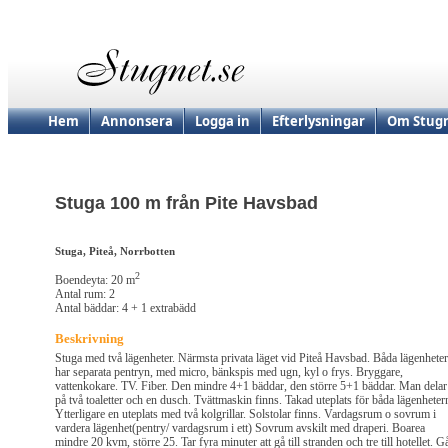
Hem
Annonsera
Logga in
Efterlysningar
Om Stugn
Stuga 100 m från Pite Havsbad
Stuga, Piteå, Norrbotten
2
Boendeyta: 20 m
Antal rum: 2
Antal bäddar: 4 + 1 extrabädd
Beskrivning
Stuga med två lägenheter. Närmsta privata läget vid Piteå Havsbad. Båda lägenheter
har separata pentryn, med micro, bänkspis med ugn, kyl o frys. Bryggare,
vattenkokare. TV. Fiber. Den mindre 4+1 bäddar, den större 5+1 bäddar. Man delar
på två toaletter och en dusch. Tvättmaskin finns. Takad uteplats för båda lägenheter
Ytterligare en uteplats med två kolgrillar. Solstolar finns. Vardagsrum o sovrum i
vardera lägenhet(pentry/ vardagsrum i ett) Sovrum avskilt med draperi. Boarea
mindre 20 kvm, större 25. Tar fyra minuter att gå till stranden och tre till hotellet. G