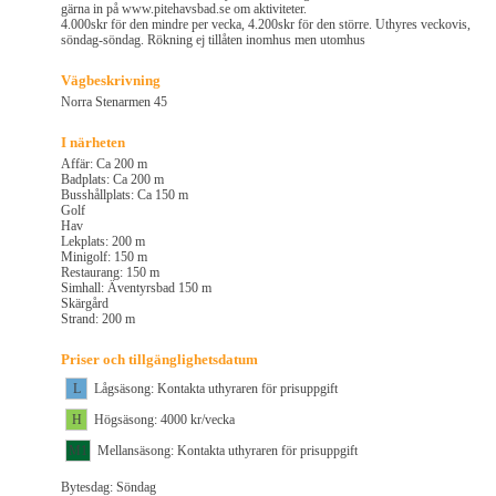
gärna in på www.pitehavsbad.se om aktiviteter.
4.000skr för den mindre per vecka, 4.200skr för den större. Uthyres veckovis,
söndag-söndag. Rökning ej tillåten inomhus men utomhus
Vägbeskrivning
Norra Stenarmen 45
I närheten
Affär: Ca 200 m
Badplats: Ca 200 m
Busshållplats: Ca 150 m
Golf
Hav
Lekplats: 200 m
Minigolf: 150 m
Restaurang: 150 m
Simhall: Äventyrsbad 150 m
Skärgård
Strand: 200 m
Priser och tillgänglighetsdatum
L
Lågsäsong: Kontakta uthyraren för prisuppgift
H
Högsäsong: 4000 kr/vecka
M1
Mellansäsong: Kontakta uthyraren för prisuppgift
Bytesdag: Söndag