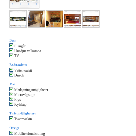
Bas:
El ingår
Husdjur välkomna
TV
Bad/toalett:
Vattentoalett
Dusch
Mat:
Matlagningsmöjligheter
Microvågsugn
Frys
Kylskåp
Tvättmöjligheter:
Tvättmaskin
Övrigt:
Mobiltelefontäckning