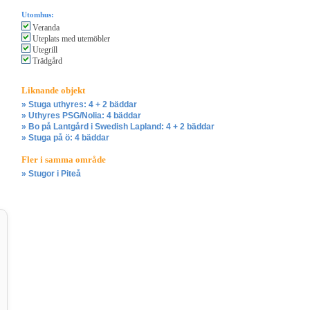
Utomhus:
Veranda
Uteplats med utemöbler
Utegrill
Trädgård
Liknande objekt
» Stuga uthyres: 4 + 2 bäddar
» Uthyres PSG/Nolia: 4 bäddar
» Bo på Lantgård i Swedish Lapland: 4 + 2 bäddar
» Stuga på ö: 4 bäddar
Fler i samma område
» Stugor i Piteå