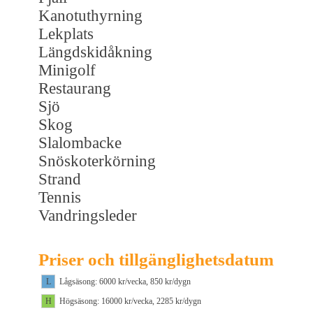
Kanotuthyrning
Lekplats
Längdskidåkning
Minigolf
Restaurang
Sjö
Skog
Slalombacke
Snöskoterkörning
Strand
Tennis
Vandringsleder
Priser och tillgänglighetsdatum
L
Lågsäsong: 6000 kr/vecka, 850 kr/dygn
H
Högsäsong: 16000 kr/vecka, 2285 kr/dygn