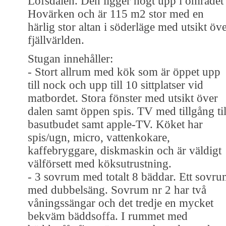
Lofsdalen. Den ligger högt upp i området
Hovärken och är 115 m2 stor med en
härlig stor altan i söderläge med utsikt öv
fjällvärlden.
Stugan innehåller:
- Stort allrum med kök som är öppet upp
till nock och upp till 10 sittplatser vid
matbordet. Stora fönster med utsikt över
dalen samt öppen spis. TV med tillgång til
basutbudet samt apple-TV. Köket har
spis/ugn, micro, vattenkokare,
kaffebryggare, diskmaskin och är väldigt
välförsett med köksutrustning.
- 3 sovrum med totalt 8 bäddar. Ett sovr
med dubbelsäng. Sovrum nr 2 har två
våningssängar och det tredje en mycket
bekväm bäddsoffa. I rummet med