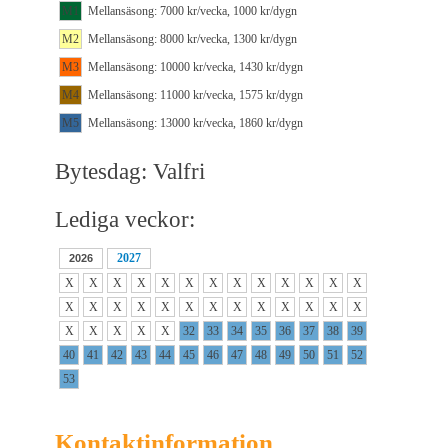
M1
Mellansäsong: 7000 kr/vecka, 1000 kr/dygn
M2
Mellansäsong: 8000 kr/vecka, 1300 kr/dygn
M3
Mellansäsong: 10000 kr/vecka, 1430 kr/dygn
M4
Mellansäsong: 11000 kr/vecka, 1575 kr/dygn
M5
Mellansäsong: 13000 kr/vecka, 1860 kr/dygn
Bytesdag: Valfri
Lediga veckor:
2027
2026
X
X
X
X
X
X
X
X
X
X
X
X
X
X
X
X
X
X
X
X
X
X
X
X
X
X
X
X
X
X
X
32
33
34
35
36
37
38
39
40
41
42
43
44
45
46
47
48
49
50
51
52
53
Kontaktinformation