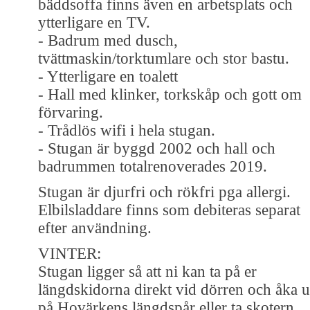
bäddsoffa finns även en arbetsplats och
ytterligare en TV.
- Badrum med dusch,
tvättmaskin/torktumlare och stor bastu.
- Ytterligare en toalett
- Hall med klinker, torkskåp och gott om
förvaring.
- Trådlös wifi i hela stugan.
- Stugan är byggd 2002 och hall och
badrummen totalrenoverades 2019.
Stugan är djurfri och rökfri pga allergi.
Elbilsladdare finns som debiteras separat
efter användning.
VINTER:
Stugan ligger så att ni kan ta på er
längdskidorna direkt vid dörren och åka u
på Hovärkens längdspår eller ta skotern