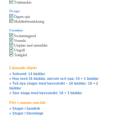
Tvättmaskin
Övrigt:
Öppen spis
Mobiltelefontäckning
Utomhus:
Swimmingpool
Veranda
Uteplats med utemöbler
Utegrill
Trädgård
Liknande objekt
» Solsund: 14 bäddar
» Hus med 16 bäddar, uterum och spa: 15 + 1 bäddar
» Två nya stugor med havsutsikt – 18 bäddar: 16 + 2
bäddar
» Stor stuga med havsutsikt: 16 + 3 bäddar
Fler i samma område
» Stugor i Sandvik
» Stugor i Stenninge