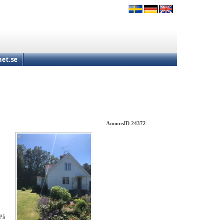
et.se
AnnonsID 24372
 På