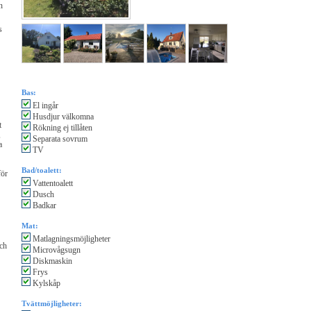
n
s
Bas:
El ingår
Husdjur välkomna
t
Rökning ej tillåten
,
Separata sovrum
a
TV
Bad/toalett:
för
Vattentoalett
Dusch
Badkar
Mat:
Matlagningsmöjligheter
ch
Microvågsugn
Diskmaskin
Frys
Kylskåp
Tvättmöjligheter: