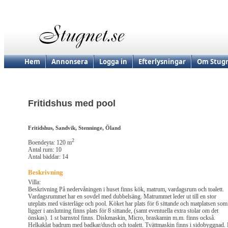
Hem
Annonsera
Logga in
Efterlysningar
Om Stugn
Fritidshus med pool
Fritidshus, Sandvik, Stenninge, Öland
2
Boendeyta: 120 m
Antal rum: 10
Antal bäddar: 14
Beskrivning
Villa:
Beskrivning På nedervåningen i huset finns kök, matrum, vardagsrum och toalett.
Vardagsrummet har en sovdel med dubbelsäng. Matrummet leder ut till en stor
uteplats med västerläge och pool. Köket har plats för 6 sittande och matplatsen som
ligger i anslutning finns plats för 8 sittande, (samt eventuella extra stolar om det
önskas). 1 st barnstol finns. Diskmaskin, Micro, braskamin m.m. finns också.
Helkaklat badrum med badkar/dusch och toalett. Tvättmaskin finns i sidobyggnad.