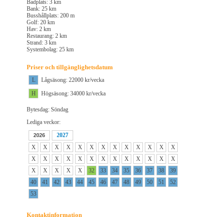
Badplats: 3 km
Bank: 25 km
Busshållplats: 200 m
Golf: 20 km
Hav: 2 km
Restaurang: 2 km
Strand: 3 km
Systembolag: 25 km
Priser och tillgänglighetsdatum
L
Lågsäsong: 22000 kr/vecka
H
Högsäsong: 34000 kr/vecka
Bytesdag: Söndag
Lediga veckor:
2027
2026
X
X
X
X
X
X
X
X
X
X
X
X
X
X
X
X
X
X
X
X
X
X
X
X
X
X
X
X
X
X
X
32
33
34
35
36
37
38
39
40
41
42
43
44
45
46
47
48
49
50
51
52
53
Kontaktinformation