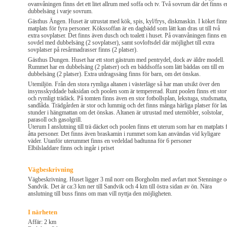
ovanvåningen finns det ett litet allrum med soffa och tv. Två sovrum där det finns e
dubbelsäng i varje sovrum.
Gästhus Ängen. Huset är utrustat med kök, spis, kyl/frys, diskmaskin. I köket finn
matplats för fyra personer. Kökssoffan är en dagbädd som lätt kan dras ut till två
extra sovplatser. Det finns även dusch och toalett i huset. På ovanvåningen finns en
sovdel med dubbelsäng (2 sovplatser), samt sovloftsdel där möjlighet till extra
sovplatser på resårmadrasser finns (2 platser).
Gästhus Dungen. Huset har ett stort gästrum med pentrydel, dock av äldre modell.
Rummet har en dubbelsäng (2 platser) och en bäddsoffa som lätt bäddas om till en
dubbelsäng (2 platser). Extra utdragssäng finns för barn, om det önskas.
Utemiljön. Från den stora rymliga altanen i västerläge så har man utsikt över den
insynsskyddade baksidan och poolen som är tempererad. Runt poolen finns ett stor
och rymligt trädäck. På tomten finns även en stor fotbollsplan, lekstuga, studsmatta
sandlåda. Trädgården är stor och lummig och det finns många härliga platser för lat
stunder i hängmattan om det önskas. Altanen är utrustad med utemöbler, solstolar,
parasoll och gasolgrill.
Uterum I anslutning till trä däcket och poolen finns ett uterum som har en matplats 
åtta personer. Det finns även braskamin i rummet som kan användas vid kyligare
väder. Utanför uterummet finns en vedeldad badtunna för 6 personer
Elbilsladdare finns och ingår i priset
Vägbeskrivning
Vägbeskrivning. Huset ligger 3 mil norr om Borgholm med avfart mot Stenninge o
Sandvik. Det är ca:3 km ner till Sandvik och 4 km till östra sidan av ön. Nära
anslutning till buss finns om man vill nyttja den möjligheten.
I närheten
Affär: 2 km