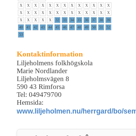
X
X
X
X
X
X
X
X
X
X
X
X
X
X
X
X
X
X
X
X
X
X
X
X
X
X
X
X
X
X
X
32
33
34
35
36
37
38
39
40
41
42
43
44
45
46
47
48
49
50
51
52
53
Kontaktinformation
Liljeholmens folkhögskola
Marie Nordlander
Liljeholmsvägen 8
590 43 Rimforsa
Tel: 049479700
Hemsida:
www.liljeholmen.nu/herrgard/bo/s