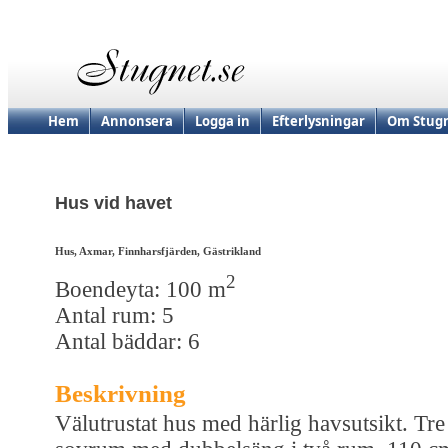
Hem
Annonsera
Logga in
Efterlysningar
Om Stugn
Hus vid havet
Hus, Axmar, Finnharsfjärden, Gästrikland
2
Boendeyta: 100 m
Antal rum: 5
Antal bäddar: 6
Beskrivning
Välutrustat hus med härlig havsutsikt. Tre