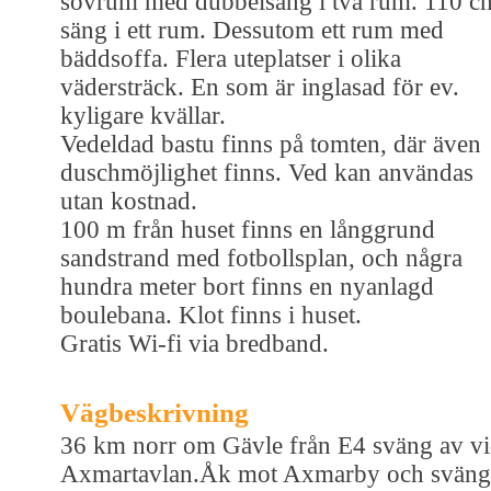
sovrum med dubbelsäng i två rum. 110 c
säng i ett rum. Dessutom ett rum med
bäddsoffa. Flera uteplatser i olika
vädersträck. En som är inglasad för ev.
kyligare kvällar.
Vedeldad bastu finns på tomten, där även
duschmöjlighet finns. Ved kan användas
utan kostnad.
100 m från huset finns en långgrund
sandstrand med fotbollsplan, och några
hundra meter bort finns en nyanlagd
boulebana. Klot finns i huset.
Gratis Wi-fi via bredband.
Vägbeskrivning
36 km norr om Gävle från E4 sväng av v
Axmartavlan.Åk mot Axmarby och sväng