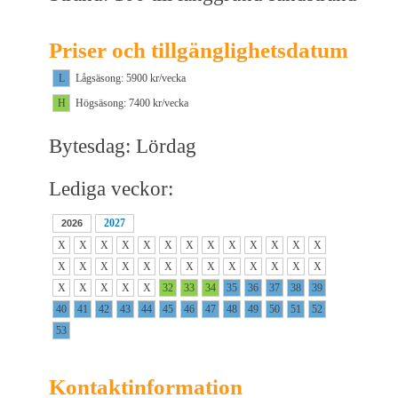
Priser och tillgänglighetsdatum
L
Lågsäsong: 5900 kr/vecka
H
Högsäsong: 7400 kr/vecka
Bytesdag: Lördag
Lediga veckor:
2027
2026
X
X
X
X
X
X
X
X
X
X
X
X
X
X
X
X
X
X
X
X
X
X
X
X
X
X
X
X
X
X
X
32
33
34
35
36
37
38
39
40
41
42
43
44
45
46
47
48
49
50
51
52
53
Kontaktinformation