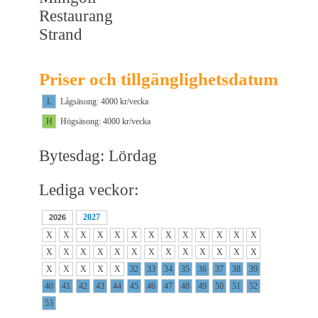
Restaurang
Strand
Priser och tillgänglighetsdatum
L
Lågsäsong: 4000 kr/vecka
H
Högsäsong: 4000 kr/vecka
Bytesdag: Lördag
Lediga veckor:
2027
2026
X
X
X
X
X
X
X
X
X
X
X
X
X
X
X
X
X
X
X
X
X
X
X
X
X
X
X
X
X
X
X
32
33
34
35
36
37
38
39
40
41
42
43
44
45
46
47
48
49
50
51
52
53