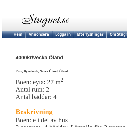
Hem
Annonsera
Logga in
Efterlysningar
Om Stugn
4000kr/vecka Öland
Rum, Byxelkrok, Norra Öland, Öland
2
Boendeyta: 27 m
Antal rum: 2
Antal bäddar: 4
Beskrivning
Boende i del av hus