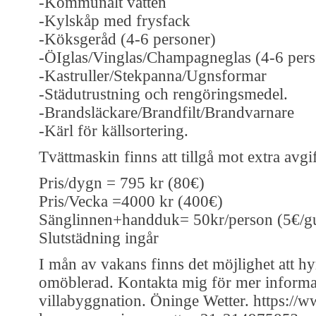
-Kommunalt vatten
-Kylskåp med frysfack
-Köksgeråd (4-6 personer)
-ÖIglas/Vinglas/Champagneglas (4-6 pers
-Kastruller/Stekpanna/Ugnsformar
-Städutrustning och rengöringsmedel.
-Brandsläckare/Brandfilt/Brandvarnare
-Kärl för källsortering.
Tvättmaskin finns att tillgå mot extra avg
Pris/dygn = 795 kr (80€)
Pris/Vecka =4000 kr (400€)
Sänglinnen+handduk= 50kr/person (5€/gu
Slutstädning ingår
I mån av vakans finns det möjlighet att h
omöblerad. Kontakta mig för mer informat
villabyggnation. Öninge Wetter. https://