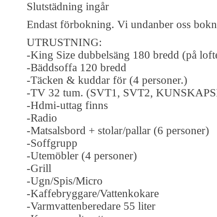
Slutstädning ingår
Endast förbokning. Vi undanber oss bokn
UTRUSTNING:
-King Size dubbelsäng 180 bredd (på loft
-Bäddsoffa 120 bredd
-Täcken & kuddar för (4 personer.)
-TV 32 tum. (SVT1, SVT2, KUNSKA
-Hdmi-uttag finns
-Radio
-Matsalsbord + stolar/pallar (6 personer)
-Soffgrupp
-Utemöbler (4 personer)
-Grill
-Ugn/Spis/Micro
-Kaffebryggare/Vattenkokare
-Varmvattenberedare 55 liter