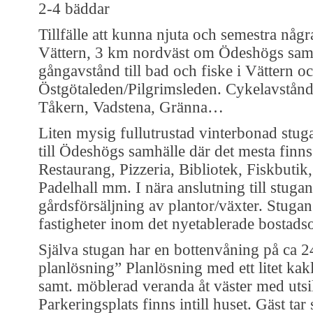
2-4 bäddar
Tillfälle att kunna njuta och semestra någ
Vättern, 3 km nordväst om Ödeshögs sam
gångavstånd till bad och fiske i Vättern 
Östgötaleden/Pilgrimsleden. Cykelavstånd 
Tåkern, Vadstena, Gränna…
Liten mysig fullutrustad vinterbonad stu
till Ödeshögs samhälle där det mesta finn
Restaurang, Pizzeria, Bibliotek, Fiskbutik
Padelhall mm. I nära anslutning till stuga
gårdsförsäljning av plantor/växter. Stuga
fastigheter inom det nyetablerade bostad
Själva stugan har en bottenvåning på ca 
planlösning” Planlösning med ett litet kak
samt. möblerad veranda åt väster med uts
Parkeringsplats finns intill huset. Gäst t