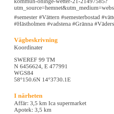
kommun-oninge-wetter-21-21497585?
utm_source=hemnet&utm_medium=websit
#semester #Vättern #semesterbostad #vä
#Hästholmen #vadstena #Gränna #Väder
Vägbeskrivning
Koordinater
SWEREF 99 TM
N 6456624, E 477991
WGS84
58°150.6N 14°3730.1E
I närheten
Affär: 3,5 km Ica supermarket
Apotek: 3,5 km