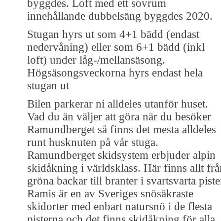
byggdes. Loft med ett sovrum
innehållande dubbelsäng byggdes 2020.
Stugan hyrs ut som 4+1 bädd (endast
nedervåning) eller som 6+1 bädd (inkl
loft) under låg-/mellansäsong.
Högsäsongsveckorna hyrs endast hela
stugan ut
Bilen parkerar ni alldeles utanför huset.
Vad du än väljer att göra när du besöker
Ramundberget så finns det mesta alldeles
runt husknuten på vår stuga.
Ramundberget skidsystem erbjuder alpin
skidåkning i världsklass. Här finns allt fr
gröna backar till branter i svartsvarta piste
Ramis är en av Sveriges snösäkraste
skidorter med enbart natursnö i de flesta
pisterna och det finns skidåkning för alla