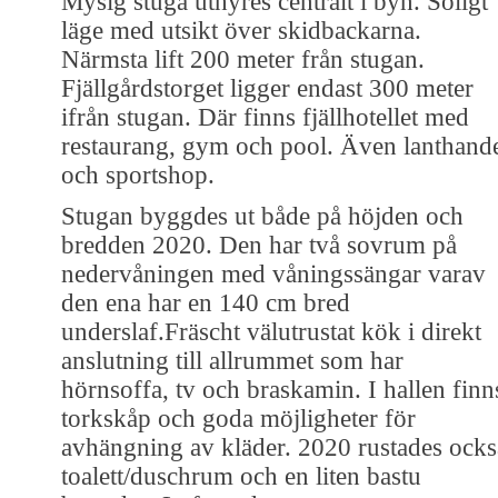
Mysig stuga uthyres centralt i byn. Soligt
läge med utsikt över skidbackarna.
Närmsta lift 200 meter från stugan.
Fjällgårdstorget ligger endast 300 meter
ifrån stugan. Där finns fjällhotellet med
restaurang, gym och pool. Även lanthand
och sportshop.
Stugan byggdes ut både på höjden och
bredden 2020. Den har två sovrum på
nedervåningen med våningssängar varav
den ena har en 140 cm bred
underslaf.Fräscht välutrustat kök i direkt
anslutning till allrummet som har
hörnsoffa, tv och braskamin. I hallen finn
torkskåp och goda möjligheter för
avhängning av kläder. 2020 rustades ocks
toalett/duschrum och en liten bastu