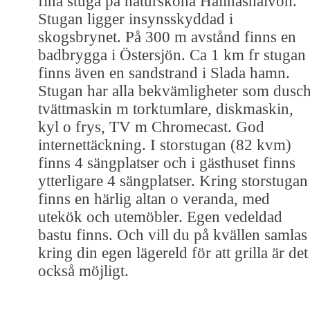
fina stuga på natursköna Hållnäshalvön.
Stugan ligger insynsskyddad i
skogsbrynet. På 300 m avstånd finns en
badbrygga i Östersjön. Ca 1 km fr stugan
finns även en sandstrand i Slada hamn.
Stugan har alla bekvämligheter som dusch
tvättmaskin m torktumlare, diskmaskin,
kyl o frys, TV m Chromecast. God
internettäckning. I storstugan (82 kvm)
finns 4 sängplatser och i gästhuset finns
ytterligare 4 sängplatser. Kring storstugan
finns en härlig altan o veranda, med
utekök och utemöbler. Egen vedeldad
bastu finns. Och vill du på kvällen samlas
kring din egen lägereld för att grilla är det
också möjligt.