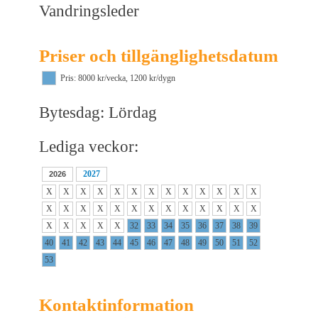
Vandringsleder
Priser och tillgänglighetsdatum
Pris: 8000 kr/vecka, 1200 kr/dygn
Bytesdag: Lördag
Lediga veckor:
2027
2026
X
X
X
X
X
X
X
X
X
X
X
X
X
X
X
X
X
X
X
X
X
X
X
X
X
X
X
X
X
X
X
32
33
34
35
36
37
38
39
40
41
42
43
44
45
46
47
48
49
50
51
52
53
Kontaktinformation