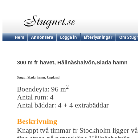
Hem
Annonsera
Logga in
Efterlysningar
Om Stugn
300 m fr havet, Hållnäshalvön,Slada hamn
Stuga, Slada hamn, Uppland
2
Boendeyta: 96 m
Antal rum: 4
Antal bäddar: 4 + 4 extrabäddar
Beskrivning
Knappt två timmar fr Stockholm ligger vå