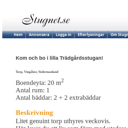
Hem
Annonsera
Logga in
Efterlysningar
Om Stugn
Kom och bo i lilla Trädgårdsstugan!
Torp, Vingåker, Södermanland
2
Boendeyta: 20 m
Antal rum: 1
Antal bäddar: 2 + 2 extrabäddar
Beskrivning
Litet genuint torp uthyres veckovis.