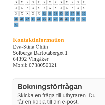
X
X
X
X
X
X
X
X
X
X
X
X
X
X
X
X
X
X
X
X
X
X
X
X
X
X
X
X
X
X
X
32
33
34
35
36
37
38
39
40
41
42
43
44
45
46
47
48
49
50
51
52
53
Kontaktinformation
Eva-Stina Öhlin
Solberga Barfotaberget 1
64392 Vingåker
Mobil: 0738050021
Bokningsförfrågan
Skicka en fråga till uthyraren. Du
får en kopia till din e-post.