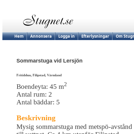
Hem
Annonsera
Logga in
Efterlysningar
Om Stugn
Sommarstuga vid Lersjön
Fritidshus, Filipstad, Värmland
2
Boendeyta: 45 m
Antal rum: 2
Antal bäddar: 5
Beskrivning
Mysig sommarstuga med metspö-avstånd