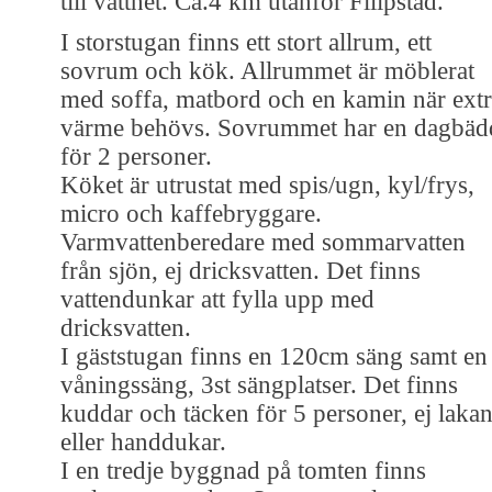
till vattnet. Ca.4 km utanför Filipstad.
I storstugan finns ett stort allrum, ett
sovrum och kök. Allrummet är möblerat
med soffa, matbord och en kamin när ext
värme behövs. Sovrummet har en dagbäd
för 2 personer.
Köket är utrustat med spis/ugn, kyl/frys,
micro och kaffebryggare.
Varmvattenberedare med sommarvatten
från sjön, ej dricksvatten. Det finns
vattendunkar att fylla upp med
dricksvatten.
I gäststugan finns en 120cm säng samt en
våningssäng, 3st sängplatser. Det finns
kuddar och täcken för 5 personer, ej laka
eller handdukar.
I en tredje byggnad på tomten finns