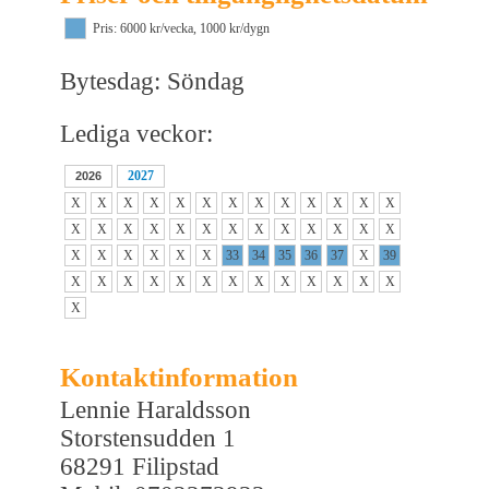
Pris: 6000 kr/vecka, 1000 kr/dygn
Bytesdag: Söndag
Lediga veckor:
2027
2026
X
X
X
X
X
X
X
X
X
X
X
X
X
X
X
X
X
X
X
X
X
X
X
X
X
X
X
X
X
X
X
X
33
34
35
36
37
X
39
X
X
X
X
X
X
X
X
X
X
X
X
X
X
Kontaktinformation
Lennie Haraldsson
Storstensudden 1
68291 Filipstad