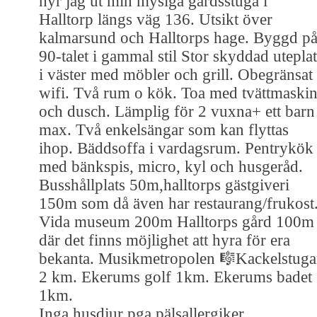
hyr jag ut min mysiga gårdsstuga i
Halltorp längs väg 136. Utsikt över
kalmarsund och Halltorps hage. Byggd p
90-talet i gammal stil Stor skyddad uteplat
i väster med möbler och grill. Obegränsat
wifi. Två rum o kök. Toa med tvättmaski
och dusch. Lämplig för 2 vuxna+ ett barn
max. Två enkelsängar som kan flyttas
ihop. Bäddsoffa i vardagsrum. Pentrykök
med bänkspis, micro, kyl och husgeråd.
Busshållplats 50m,halltorps gästgiveri
150m som då även har restaurang/frukost
Vida museum 200m Halltorps gård 100m
där det finns möjlighet att hyra för era
bekanta. Musikmetropolen 🎼Kackelstug
2 km. Ekerums golf 1km. Ekerums badet
1km.
Inga husdjur pga pälsallergiker.