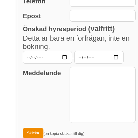
Telefon
Epost
(valfritt)
Önskad hyresperiod
Detta är bara en förfrågan, inte en
bokning.
–
Meddelande
(en kopia skickas till dig)