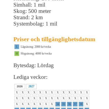
Simhall: 1 mil
Skog: 500 meter
Strand: 2 km
Systembolag: 1 mil
Priser och tillgänglighetsdatum
L
Lågsäsong: 2000 kr/vecka
H
Högsäsong: 4000 kr/vecka
Bytesdag: Lördag
Lediga veckor:
2027
2026
X
X
X
X
X
X
X
X
X
X
X
X
X
X
X
X
X
X
X
X
X
X
X
X
X
X
X
X
X
X
X
X
X
34
35
36
37
38
X