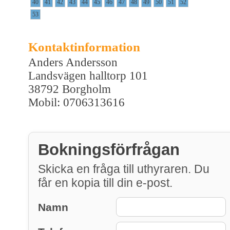
40
41
42
43
44
45
46
47
48
49
50
51
52
53
Kontaktinformation
Anders Andersson
Landsvägen halltorp 101
38792 Borgholm
Mobil: 0706313616
Bokningsförfrågan
Skicka en fråga till uthyraren. Du
får en kopia till din e-post.
Namn