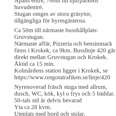
Apans entré, 700m till djurparkens
huvudentré.
Stugan omges av stora gräsytor,
tillgängliga för hyresgästerna.
Ca 50m till närmaste busshållplats:
Gruvstugan.
Närmaste affär, Pizzeria och bensinmack
finns i Krokek, ca 9km. Busslinje 420 går
direkt mellan Gruvstugan och Krokek.
Åktid ca 15 min.
Kolmårdens station ligger i Krokek, se
https://www.ostgotatrafiken.se/linje/420
Nyrenoverad fräsch stuga med allrum,
dusch, WC, kök, kyl o frys och 5 bäddar.
50-tals stil är delvis bevarad
Yta ca 28 kvm.
Uteplats med bord och stolar.