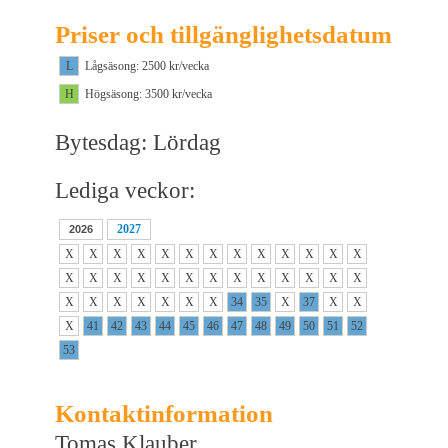
Priser och tillgänglighetsdatum
L
Lågsäsong: 2500 kr/vecka
H
Högsäsong: 3500 kr/vecka
Bytesdag: Lördag
Lediga veckor:
2027
2026
X
X
X
X
X
X
X
X
X
X
X
X
X
X
X
X
X
X
X
X
X
X
X
X
X
X
X
X
X
X
X
X
X
34
35
X
37
X
X
X
41
42
43
44
45
46
47
48
49
50
51
52
53
Kontaktinformation
Tomas Klauber