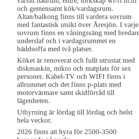
varsitt badrum, entré, torkskåp wi-fi m.m
och gemensamt kök/vardagsrum.
Altan/balkong finns till vardera sovrum
med fantastisk utsikt över Åresjön. I varje
sovrum finns en våningssäng med bredar
underslaf och i vardagsrummet en
bäddsoffa med två platser.
Köket är renoverat och fullt utrustat med
diskmaskin, mikro och matplats för sex
personer. Kabel-TV och WIFI finns i
allrummet och det finns p-plats med
motorvärmare samt skidförråd till
lägenheten.
Uthyrning är lördag till lördag och helst
hela veckor.
2026 finns att hyra för 2500-3500