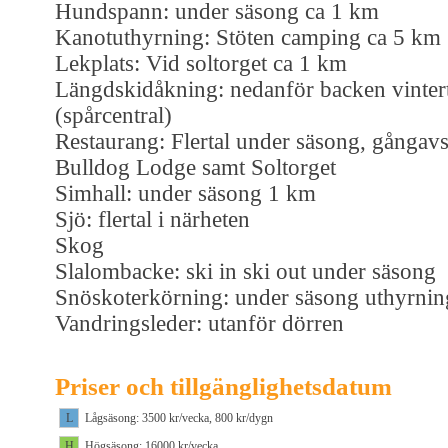
Hundspann: under säsong ca 1 km
Kanotuthyrning: Stöten camping ca 5 km
Lekplats: Vid soltorget ca 1 km
Längdskidåkning: nedanför backen vinter
(spårcentral)
Restaurang: Flertal under säsong, gångavst
Bulldog Lodge samt Soltorget
Simhall: under säsong 1 km
Sjö: flertal i närheten
Skog
Slalombacke: ski in ski out under säsong
Snöskoterkörning: under säsong uthyrnin
Vandringsleder: utanför dörren
Priser och tillgänglighetsdatum
L
Lågsäsong: 3500 kr/vecka, 800 kr/dygn
H
Högsäsong: 16000 kr/vecka