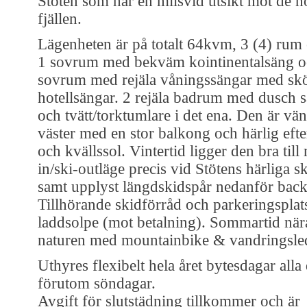
Stöten som har en milsvid utsikt mot de n
fjällen.
Lägenheten är på totalt 64kvm, 3 (4) rum
1 sovrum med bekväm kointinentalsäng o
sovrum med rejäla våningssängar med sk
hotellsängar. 2 rejäla badrum med dusch 
och tvätt/torktumlare i det ena. Den är vä
väster med en stor balkong och härlig eft
och kvällssol. Vintertid ligger den bra till
in/ski-outläge precis vid Stötens härliga 
samt upplyst längdskidspår nedanför back
Tillhörande skidförråd och parkeringspla
laddsolpe (mot betalning). Sommartid nära 
naturen med mountainbike & vandringsl
Uthyres flexibelt hela året bytesdagar alla
förutom söndagar.
Avgift för slutstädning tillkommer och är