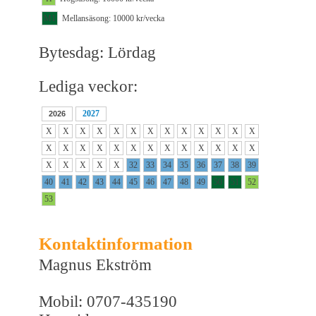
M1
Mellansäsong: 10000 kr/vecka
Bytesdag: Lördag
Lediga veckor:
2027
2026
X
X
X
X
X
X
X
X
X
X
X
X
X
X
X
X
X
X
X
X
X
X
X
X
X
X
X
X
X
X
X
32
33
34
35
36
37
38
39
40
41
42
43
44
45
46
47
48
49
50
51
52
53
Kontaktinformation
Magnus Ekström
Mobil: 0707-435190