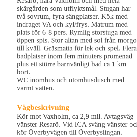
Resarö, nära Vaxholm och med hela
skärgården som utflyktsmål. Stugan har
två sovrum, fyra sängplatser. Kök med
indraget VA och kyl/frys. Matrum med
plats för 6-8 pers. Rymlig storstuga med
öppen spis. Stor altan med sol från morg
till kväll. Gräsmatta för lek och spel. Flera
badplatser inom fem minuters promenad
plus ett större barnvänligt bad ca 1 km
bort.
WC inomhus och utomhusdusch med
varmt vatten.
Vägbeskrivning
Kör mot Vaxholm, ca 2,9 mil. Avtagsväg
vänster Resarö. Vid ICA sväng vänster oc
kör Överbyvägen till Överbyslingan.