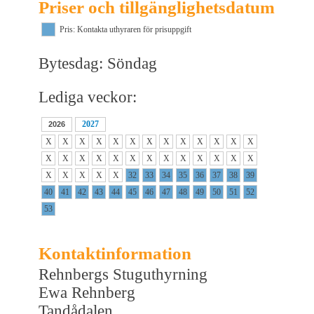
Priser och tillgänglighetsdatum
Pris: Kontakta uthyraren för prisuppgift
Bytesdag: Söndag
Lediga veckor:
2027
2026
X
X
X
X
X
X
X
X
X
X
X
X
X
X
X
X
X
X
X
X
X
X
X
X
X
X
X
X
X
X
X
32
33
34
35
36
37
38
39
40
41
42
43
44
45
46
47
48
49
50
51
52
53
Kontaktinformation
Rehnbergs Stuguthyrning
Ewa Rehnberg
Tandådalen