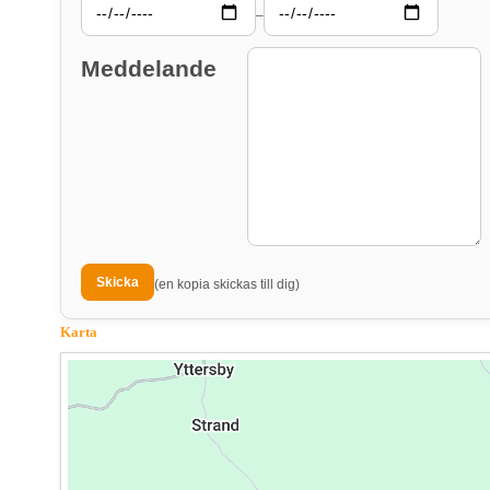
–
Meddelande
(en kopia skickas till dig)
Karta