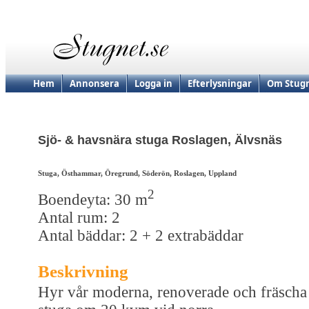
Hem
Annonsera
Logga in
Efterlysningar
Om Stugn
Sjö- & havsnära stuga Roslagen, Älvsnäs
Stuga, Östhammar, Öregrund, Söderön, Roslagen, Uppland
2
Boendeyta: 30 m
Antal rum: 2
Antal bäddar: 2 + 2 extrabäddar
Beskrivning
Hyr vår moderna, renoverade och fräscha