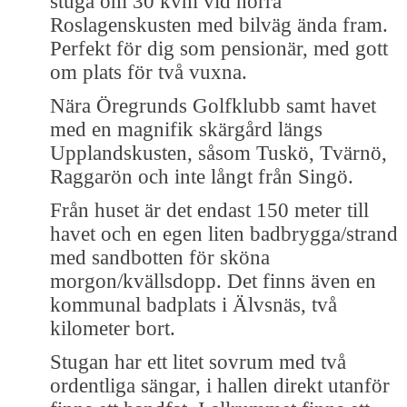
stuga om 30 kvm vid norra
Roslagenskusten med bilväg ända fram.
Perfekt för dig som pensionär, med gott
om plats för två vuxna.
Nära Öregrunds Golfklubb samt havet
med en magnifik skärgård längs
Upplandskusten, såsom Tuskö, Tvärnö,
Raggarön och inte långt från Singö.
Från huset är det endast 150 meter till
havet och en egen liten badbrygga/strand
med sandbotten för sköna
morgon/kvällsdopp. Det finns även en
kommunal badplats i Älvsnäs, två
kilometer bort.
Stugan har ett litet sovrum med två
ordentliga sängar, i hallen direkt utanför