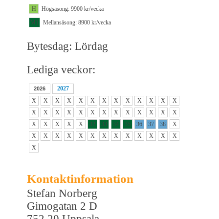
H
Högsäsong: 9900 kr/vecka
M1
Mellansäsong: 8900 kr/vecka
Bytesdag: Lördag
Lediga veckor:
2027
2026
X
X
X
X
X
X
X
X
X
X
X
X
X
X
X
X
X
X
X
X
X
X
X
X
X
X
X
X
X
X
X
32
33
34
35
36
37
38
X
X
X
X
X
X
X
X
X
X
X
X
X
X
X
Kontaktinformation
Stefan Norberg
Gimogatan 2 D
752 20 Uppsala