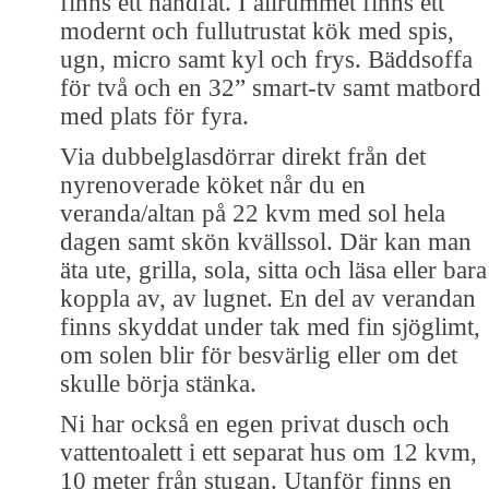
finns ett handfat. I allrummet finns ett
modernt och fullutrustat kök med spis,
ugn, micro samt kyl och frys. Bäddsoffa
för två och en 32” smart-tv samt matbord
med plats för fyra.
Via dubbelglasdörrar direkt från det
nyrenoverade köket når du en
veranda/altan på 22 kvm med sol hela
dagen samt skön kvällssol. Där kan man
äta ute, grilla, sola, sitta och läsa eller bara
koppla av, av lugnet. En del av verandan
finns skyddat under tak med fin sjöglimt,
om solen blir för besvärlig eller om det
skulle börja stänka.
Ni har också en egen privat dusch och
vattentoalett i ett separat hus om 12 kvm,
10 meter från stugan. Utanför finns en