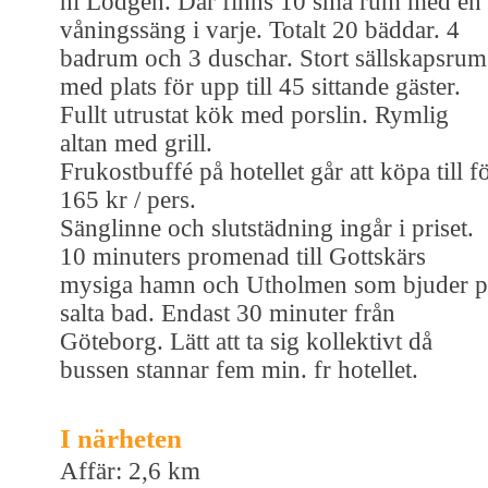
ni Lodgen. Där finns 10 små rum med en
våningssäng i varje. Totalt 20 bäddar. 4
badrum och 3 duschar. Stort sällskapsrum
med plats för upp till 45 sittande gäster.
Fullt utrustat kök med porslin. Rymlig
altan med grill.
Frukostbuffé på hotellet går att köpa till f
165 kr / pers.
Sänglinne och slutstädning ingår i priset.
10 minuters promenad till Gottskärs
mysiga hamn och Utholmen som bjuder p
salta bad. Endast 30 minuter från
Göteborg. Lätt att ta sig kollektivt då
bussen stannar fem min. fr hotellet.
I närheten
Affär: 2,6 km