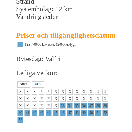
Strand
Systembolag: 12 km
Vandringsleder
Priser och tillgänglighetsdatum
Pris: 70000 kr/vecka, 12000 kr/dygn
Bytesdag: Valfri
Lediga veckor:
2027
2026
X
X
X
X
X
X
X
X
X
X
X
X
X
X
X
X
X
X
X
X
X
X
X
X
X
X
X
X
X
X
X
X
33
34
35
36
37
38
39
40
41
42
43
44
45
46
47
48
49
50
51
52
53