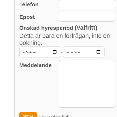
Telefon
Epost
(valfritt)
Önskad hyresperiod
Detta är bara en förfrågan, inte en
bokning.
–
Meddelande
(en kopia skickas till dig)