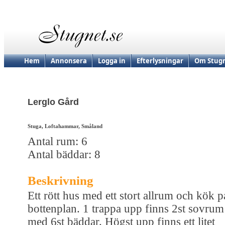
Hem
Annonsera
Logga in
Efterlysningar
Om Stugn
Lerglo Gård
Stuga, Loftahammar, Småland
Antal rum: 6
Antal bäddar: 8
Beskrivning
Ett rött hus med ett stort allrum och kök p
bottenplan. 1 trappa upp finns 2st sovrum
med 6st bäddar. Högst upp finns ett litet