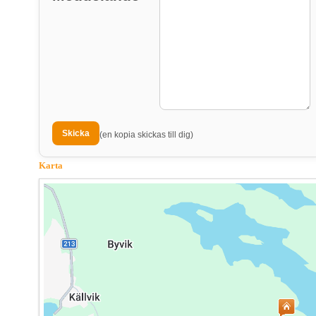
(en kopia skickas till dig)
Karta