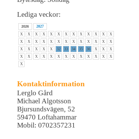
Lediga veckor:
2027
2026
X
X
X
X
X
X
X
X
X
X
X
X
X
X
X
X
X
X
X
X
X
X
X
X
X
X
X
X
X
X
X
32
33
34
35
36
X
X
X
X
X
X
X
X
X
X
X
X
X
X
X
X
X
Kontaktinformation
Lerglo Gård
Michael Algotsson
Bjursundsvägen, 52
59470 Loftahammar
Mobil: 0702357231