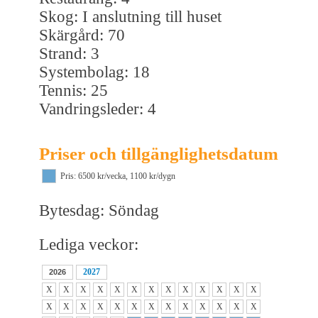
Skog: I anslutning till huset
Skärgård: 70
Strand: 3
Systembolag: 18
Tennis: 25
Vandringsleder: 4
Priser och tillgänglighetsdatum
Pris: 6500 kr/vecka, 1100 kr/dygn
Bytesdag: Söndag
Lediga veckor:
2027
2026
X
X
X
X
X
X
X
X
X
X
X
X
X
X
X
X
X
X
X
X
X
X
X
X
X
X