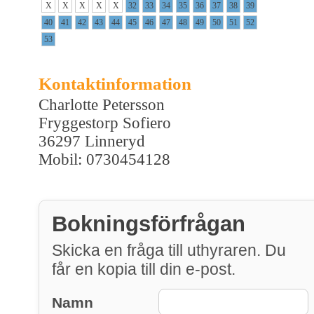
X
X
X
X
X
32
33
34
35
36
37
38
39
40
41
42
43
44
45
46
47
48
49
50
51
52
53
Kontaktinformation
Charlotte Petersson
Fryggestorp Sofiero
36297 Linneryd
Mobil: 0730454128
Bokningsförfrågan
Skicka en fråga till uthyraren. Du
får en kopia till din e-post.
Namn