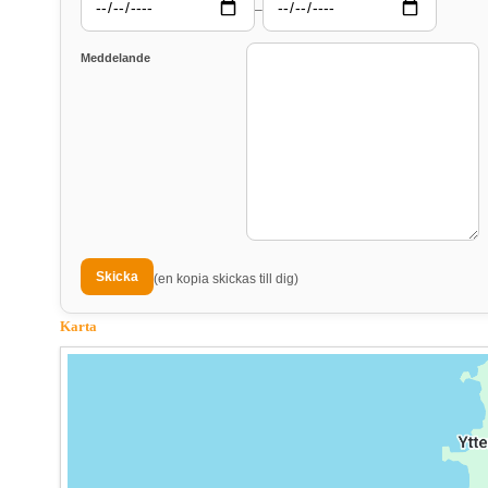
–
Meddelande
(en kopia skickas till dig)
Karta