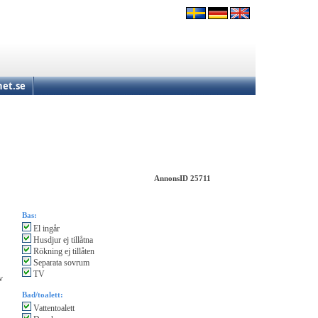
et.se
AnnonsID 25711
Bas:
El ingår
Husdjur ej tillåtna
Rökning ej tillåten
Separata sovrum
TV
v
Bad/toalett:
Vattentoalett