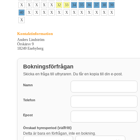
X
X
X
X
X
32
33
34
35
36
37
38
39
40
X
X
X
X
X
X
X
X
X
X
X
X
X
Kontaktinformation
Anders Lindström
Örskärsv 9
18249 Enebyberg
Bokningsförfrågan
Skicka en fråga till uthyraren. Du får en kopia till din e-post.
Namn
Telefon
Epost
(valfritt)
Önskad hyresperiod
Detta är bara en förfrågan, inte en bokning.