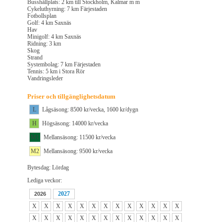
Busshållplats: 2 km till Stockholm, Kalmar m m
Cykeluthyrning: 7 km Färjestaden
Fotbollsplan
Golf: 4 km Saxnäs
Hav
Minigolf: 4 km Saxnäs
Ridning: 3 km
Skog
Strand
Systembolag: 7 km Färjestaden
Tennis: 5 km i Stora Rör
Vandringsleder
Priser och tillgänglighetsdatum
L
Lågsäsong: 8500 kr/vecka, 1600 kr/dygn
H
Högsäsong: 14000 kr/vecka
M1
Mellansäsong: 11500 kr/vecka
M2
Mellansäsong: 9500 kr/vecka
Bytesdag: Lördag
Lediga veckor:
2027
2026
X
X
X
X
X
X
X
X
X
X
X
X
X
X
X
X
X
X
X
X
X
X
X
X
X
X