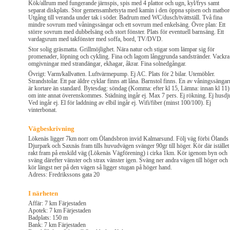
Kök/allrum med fungerande järnspis, spis med 4 plattor och ugn, kyl/frys samt
separat diskplats. Stor gemensamhetsyta med kamin i den öppna spisen och matbor
Utgång till veranda under tak i söder. Badrum med WC/dusch/tvättställ. Två fina
mindre sovrum med våningssängar och ett sovrum med enkelsäng. Övre plan: Ett
större sovrum med dubbelsäng och stort fönster. Plats för eventuell barnsäng. Ett
vardagsrum med takfönster med soffa, bord, TV/DVD.
Stor solig gräsmatta. Grillmöjlighet. Nära natur och stigar som lämpar sig för
promenader, löpning och cykling. Fina och lagom långgrunda sandstränder. Vackra
omgivningar med strandängar, ekhagar, åkrar. Fina solnedgångar.
Övrigt: Varm/kallvatten. Luftvärmepump. Ej AC. Plats för 2 bilar. Utemöbler.
Strandstolar. Ett par äldre cyklar finns att låna. Barnstol finns. En av våningssängar
är kortare än standard. Bytesdag: söndag (Komma: efter kl 15, Lämna: innan kl 11)
om inte annat överenskommes. Städning ingår ej. Max 7 pers. Ej rökning. Ej husdju
Ved ingår ej. El för laddning av elbil ingår ej. Wifi/fiber (minst 100/100). Ej
vinterbonat.
Vägbeskrivning
Lökenäs ligger 7km norr om Ölandsbron invid Kalmarsund. Följ väg förbi Ölands
Djurpark och Saxnäs fram tills huvudvägen svänger 90gr till höger. Kör där istället
rakt fram på enskild väg (Lökenäs Vägförening) i cirka 1km. Kör igenom byn och
sväng därefter vänster och strax vänster igen. Sväng ner andra vägen till höger och
kör längst ner på den vägen så ligger stugan på höger hand.
Adress: Fredrikssons gata 20
I närheten
Affär: 7 km Färjestaden
Apotek: 7 km Färjestaden
Badplats: 150 m
Bank: 7 km Färjestaden