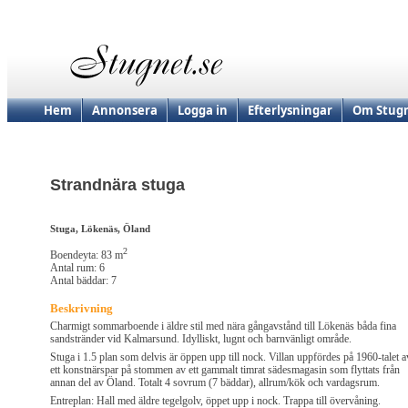
Hem
Annonsera
Logga in
Efterlysningar
Om Stugn
Strandnära stuga
Stuga, Lökenäs, Öland
2
Boendeyta: 83 m
Antal rum: 6
Antal bäddar: 7
Beskrivning
Charmigt sommarboende i äldre stil med nära gångavstånd till Lökenäs båda fina
sandstränder vid Kalmarsund. Idylliskt, lugnt och barnvänligt område.
Stuga i 1.5 plan som delvis är öppen upp till nock. Villan uppfördes på 1960-talet a
ett konstnärspar på stommen av ett gammalt timrat sädesmagasin som flyttats från
annan del av Öland. Totalt 4 sovrum (7 bäddar), allrum/kök och vardagsrum.
Entreplan: Hall med äldre tegelgolv, öppet upp i nock. Trappa till övervåning.