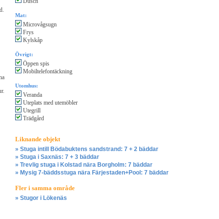
Dusch
d.
Mat:
Microvågsugn
Frys
Kylskåp
Övrigt:
Öppen spis
Mobiltelefontäckning
na
Utomhus:
r.
Veranda
Uteplats med utemöbler
Utegrill
Trädgård
Liknande objekt
» Stuga intill Bödabuktens sandstrand: 7 + 2 bäddar
» Stuga i Saxnäs: 7 + 3 bäddar
» Trevlig stuga i Kolstad nära Borgholm: 7 bäddar
» Mysig 7-bäddsstuga nära Färjestaden+Pool: 7 bäddar
Fler i samma område
» Stugor i Lökenäs