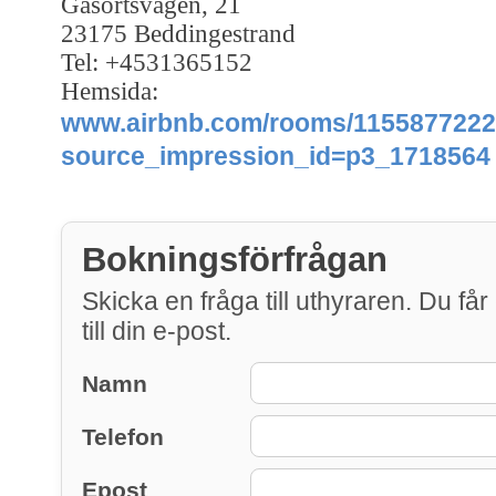
Gåsörtsvägen, 21
23175 Beddingestrand
Tel: +4531365152
Hemsida:
www.airbnb.com/rooms/115587722
source_impression_id=p3_1718564
Bokningsförfrågan
Skicka en fråga till uthyraren. Du får
till din e-post.
Namn
Telefon
Epost