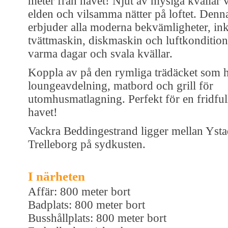
meter från havet! Njut av mysiga kvällar
elden och vilsamma nätter på loftet. Denna
erbjuder alla moderna bekvämligheter, ink
tvättmaskin, diskmaskin och luftkondition
varma dagar och svala kvällar.
Koppla av på den rymliga trädäcket som h
loungeavdelning, matbord och grill för
utomhusmatlagning. Perfekt för en fridfull 
havet!
Vackra Beddingestrand ligger mellan Yst
Trelleborg på sydkusten.
I närheten
Affär: 800 meter bort
Badplats: 800 meter bort
Busshållplats: 800 meter bort