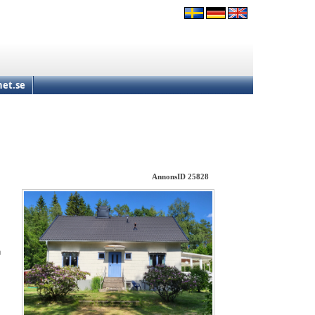
et.se
AnnonsID 25828
a