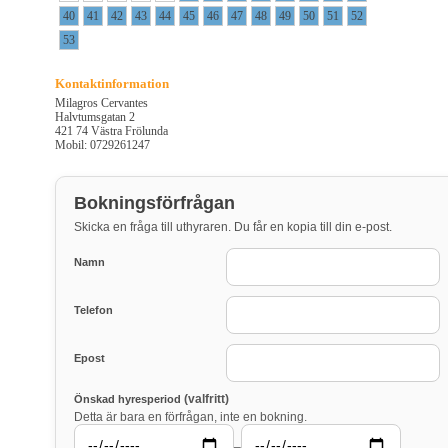
40
41
42
43
44
45
46
47
48
49
50
51
52
53
Kontaktinformation
Milagros Cervantes
Halvtumsgatan 2
421 74 Västra Frölunda
Mobil: 0729261247
Bokningsförfrågan
Skicka en fråga till uthyraren. Du får en kopia till din e-post.
Namn
Telefon
Epost
(valfritt)
Önskad hyresperiod
Detta är bara en förfrågan, inte en bokning.
–