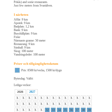
Pekås) and some restaurants.
Just few meters from Svartälven.
I närheten
Affär: 9 km
Apotek: 9 km
Badplats: 1,2 km
Bank: 9 km
Busshållplats: 9 km
Fiske
Närmaste granne: 50 meter
Restaurang: 9 km
Simhall: 9 km
Skog: 100 meter
Vandringsleder: 100 meter
Priser och tillgänglighetsdatum
Pris: 8500 kr/vecka, 1500 kr/dygn
Bytesdag: Valfri
Lediga veckor:
2027
2026
X
X
X
X
X
X
X
X
X
X
X
X
X
X
X
X
X
X
X
X
X
X
X
X
X
X
X
X
X
X
X
32
33
34
35
36
37
38
39