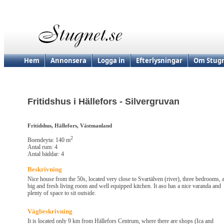
Hem
Annonsera
Logga in
Efterlysningar
Om Stugn
Fritidshus i Hällefors - Silvergruvan
Fritidshus, Hällefors, Västmanland
2
Boendeyta: 140 m
Antal rum: 4
Antal bäddar: 4
Beskrivning
Nice house from the 50s, located very close to Svartälven (river), three bedrooms, 
big and fresh living room and well equipped kitchen. It aso has a nice varanda and
plenty of space to sit outside.
Vägbeskrivning
It is located only 9 km from Hällefors Centrum, where there are shops (Ica and