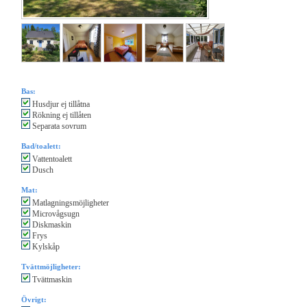
Bas:
Husdjur ej tillåtna
Rökning ej tillåten
Separata sovrum
Bad/toalett:
Vattentoalett
Dusch
Mat:
Matlagningsmöjligheter
Microvågsugn
Diskmaskin
Frys
Kylskåp
Tvättmöjligheter:
Tvättmaskin
Övrigt: