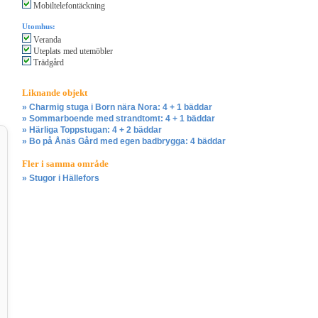
Mobiltelefontäckning
Utomhus:
Veranda
Uteplats med utemöbler
Trädgård
Liknande objekt
» Charmig stuga i Born nära Nora: 4 + 1 bäddar
» Sommarboende med strandtomt: 4 + 1 bäddar
» Härliga Toppstugan: 4 + 2 bäddar
» Bo på Ånäs Gård med egen badbrygga: 4 bäddar
Fler i samma område
» Stugor i Hällefors