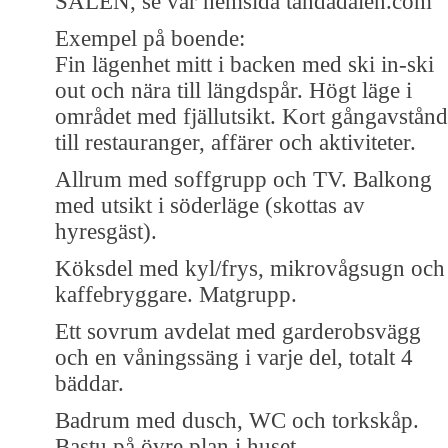
SÄLEN, se vår hemsida tandadalen.com
Exempel på boende:
Fin lägenhet mitt i backen med ski in-ski
out och nära till längdspår. Högt läge i
området med fjällutsikt. Kort gångavstånd
till restauranger, affärer och aktiviteter.
Allrum med soffgrupp och TV. Balkong
med utsikt i söderläge (skottas av
hyresgäst).
Köksdel med kyl/frys, mikrovågsugn och
kaffebryggare. Matgrupp.
Ett sovrum avdelat med garderobsvägg
och en våningssäng i varje del, totalt 4
bäddar.
Badrum med dusch, WC och torkskåp.
Bastu på övre plan i huset.