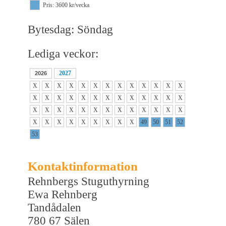
Pris: 3600 kr/vecka
Bytesdag: Söndag
Lediga veckor:
2027
2026
X
X
X
X
X
X
X
X
X
X
X
X
X
X
X
X
X
X
X
X
X
X
X
X
X
X
X
X
X
X
X
X
X
X
X
X
X
X
X
X
X
X
X
X
X
X
X
X
49
50
51
52
53
Kontaktinformation
Rehnbergs Stuguthyrning
Ewa Rehnberg
Tandådalen
780 67 Sälen