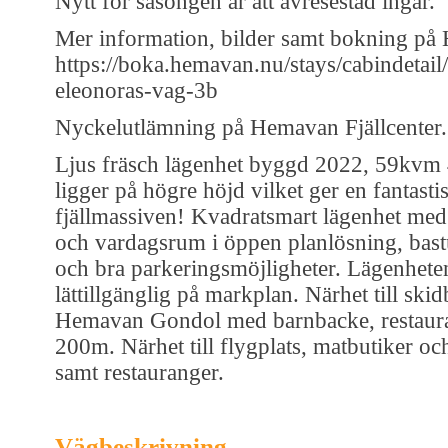
Nytt för säsongen är att avresestäd ingår.
Mer information, bilder samt bokning på
https://boka.hemavan.nu/stays/cabindetail
eleonoras-vag-3b
Nyckelutlämning på Hemavan Fjällcenter.
Ljus fräsch lägenhet byggd 2022, 59kvm
ligger på högre höjd vilket ger en fantasti
fjällmassiven! Kvadratsmart lägenhet med
och vardagsrum i öppen planlösning, bastu
och bra parkeringsmöjligheter. Lägenheten
lättillgänglig på markplan. Närhet till ski
Hemavan Gondol med barnbacke, restaur
200m. Närhet till flygplats, matbutiker o
samt restauranger.
Vägbeskrivning