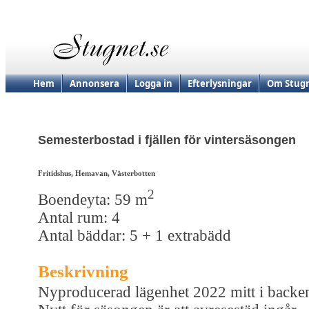
Hem
Annonsera
Logga in
Efterlysningar
Om Stugn
Semesterbostad i fjällen för vintersäsongen
Fritidshus, Hemavan, Västerbotten
2
Boendeyta: 59 m
Antal rum: 4
Antal bäddar: 5 + 1 extrabädd
Beskrivning
Nyproducerad lägenhet 2022 mitt i backe