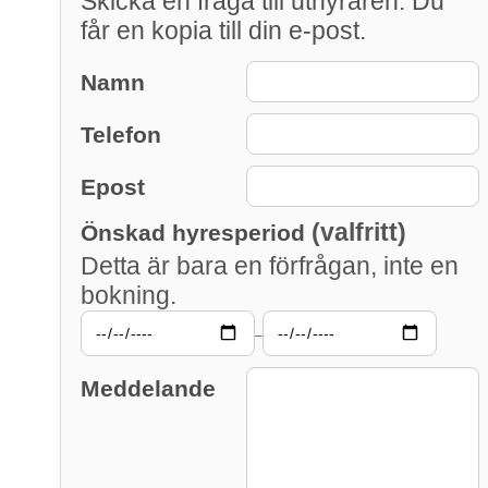
Skicka en fråga till uthyraren. Du
får en kopia till din e-post.
Namn
Telefon
Epost
(valfritt)
Önskad hyresperiod
Detta är bara en förfrågan, inte en
bokning.
–
Meddelande