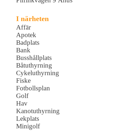
Pilfinkvägen 9 Åhus
I närheten
Affär
Apotek
Badplats
Bank
Busshållplats
Båtuthyrning
Cykeluthyrning
Fiske
Fotbollsplan
Golf
Hav
Kanotuthyrning
Lekplats
Minigolf