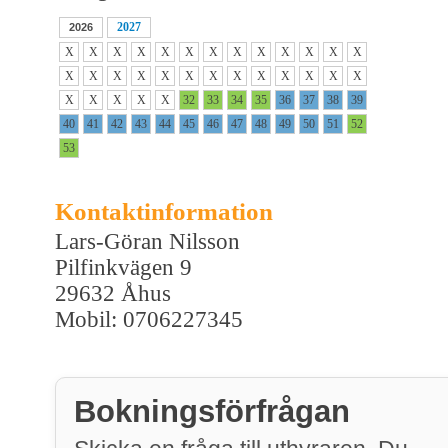
2027
2026
X
X
X
X
X
X
X
X
X
X
X
X
X
X
X
X
X
X
X
X
X
X
X
X
X
X
X
X
X
X
X
32
33
34
35
36
37
38
39
40
41
42
43
44
45
46
47
48
49
50
51
52
53
Kontaktinformation
Lars-Göran Nilsson
Pilfinkvägen 9
29632 Åhus
Mobil: 0706227345
Bokningsförfrågan