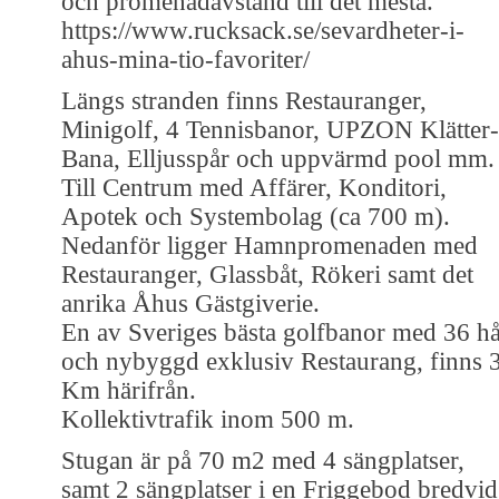
och promenadavstånd till det mesta.
https://www.rucksack.se/sevardheter-i-
ahus-mina-tio-favoriter/
Längs stranden finns Restauranger,
Minigolf, 4 Tennisbanor, UPZON Klätter-
Bana, Elljusspår och uppvärmd pool mm.
Till Centrum med Affärer, Konditori,
Apotek och Systembolag (ca 700 m).
Nedanför ligger Hamnpromenaden med
Restauranger, Glassbåt, Rökeri samt det
anrika Åhus Gästgiverie.
En av Sveriges bästa golfbanor med 36 hå
och nybyggd exklusiv Restaurang, finns 
Km härifrån.
Kollektivtrafik inom 500 m.
Stugan är på 70 m2 med 4 sängplatser,
samt 2 sängplatser i en Friggebod bredvid