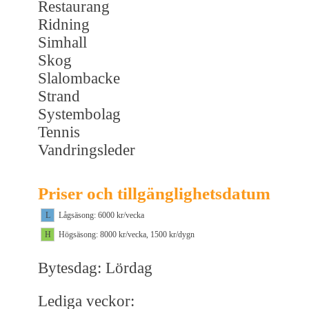
Restaurang
Ridning
Simhall
Skog
Slalombacke
Strand
Systembolag
Tennis
Vandringsleder
Priser och tillgänglighetsdatum
L
Lågsäsong: 6000 kr/vecka
H
Högsäsong: 8000 kr/vecka, 1500 kr/dygn
Bytesdag: Lördag
Lediga veckor: