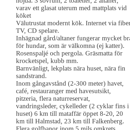
nöjda. 3 sovrum, 2 toaletter, 2 altaner,
varav ett glasat uterum med mattplats vid
köket
Välutrustat modernt kök. Internet via fiber
TV, CD spelare.
Inhägnad gård/altaner fungerar mycket br
för hundar, som är välkomna (ej katter).
Rosenspaljé och pergola. Gräsmatta för
krocketspel, kubb mm.
Barnvänligt, lekplats nära huset, nära fin
sandstrand.
Inom gångavstånd (2-300 meter) havet,
café, restauranger med havesutsikt,
pitzeria, flera naturreservat,
vandringsleder, cykelleder (2 cyklar fins i
huset) 6 km till mataffär öppet 8-20, 20
km till Halmstad, 23 km till Falkenberg.
Flera golfbanor inom 5 mils omkrets.