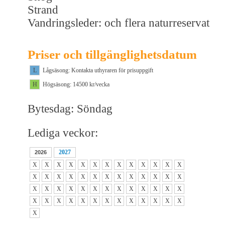
Strand
Vandringsleder: och flera naturreservat
Priser och tillgänglighetsdatum
L
Lågsäsong: Kontakta uthyraren för prisuppgift
H
Högsäsong: 14500 kr/vecka
Bytesdag: Söndag
Lediga veckor:
2027
2026
X
X
X
X
X
X
X
X
X
X
X
X
X
X
X
X
X
X
X
X
X
X
X
X
X
X
X
X
X
X
X
X
X
X
X
X
X
X
X
X
X
X
X
X
X
X
X
X
X
X
X
X
X