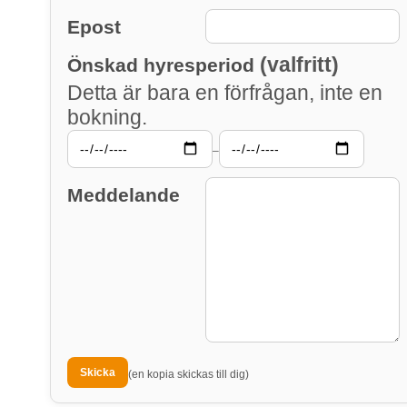
Epost
(valfritt)
Önskad hyresperiod
Detta är bara en förfrågan, inte en
bokning.
–
Meddelande
(en kopia skickas till dig)