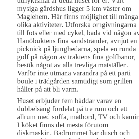
utflyktsmål är detta huset för er. Vårt
mysiga gårdshus ligger 5 km väster om
Maglehem. Här finns möjlighet till många
olika aktiviteter. Utforska omgivningarna
till fots eller med cykel, bada vid någon a
Hanöbuktens fina sandstränder, avnjut en
picknick på ljunghedarna, spela en runda
golf på någon av traktens fina golfbanor,
besök något av alla trevliga matställen.
Varför inte utmana varandra på ett parti
boule i trädgården samtidigt som grillen
håller på att bli varm.
Huset erbjuder fem bäddar varav en
dubbelsäng fördelat på tre rum och ett
allrum med soffa, matbord, TV och kamin
I köket finns det mesta förutom
diskmaskin. Badrummet har dusch och