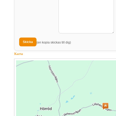
(en kopia skickas till dig)
Karta