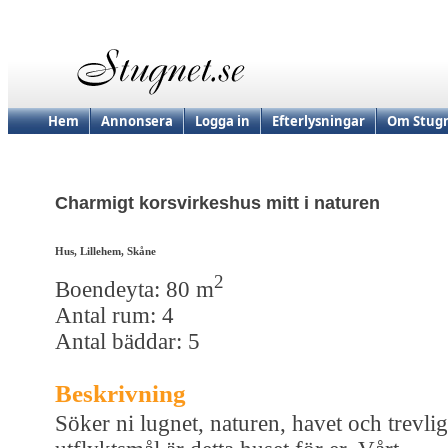
Hem
Annonsera
Logga in
Efterlysningar
Om Stugn
Charmigt korsvirkeshus mitt i naturen
Hus, Lillehem, Skåne
2
Boendeyta: 80 m
Antal rum: 4
Antal bäddar: 5
Beskrivning
Söker ni lugnet, naturen, havet och trevli