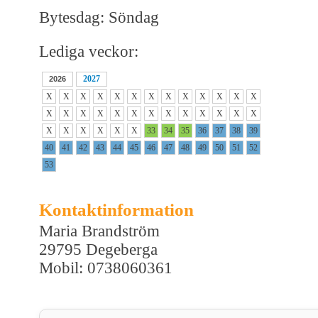
Bytesdag: Söndag
Lediga veckor:
2027
2026
X
X
X
X
X
X
X
X
X
X
X
X
X
X
X
X
X
X
X
X
X
X
X
X
X
X
X
X
X
X
X
X
33
34
35
36
37
38
39
40
41
42
43
44
45
46
47
48
49
50
51
52
53
Kontaktinformation
Maria Brandström
29795 Degeberga
Mobil: 0738060361